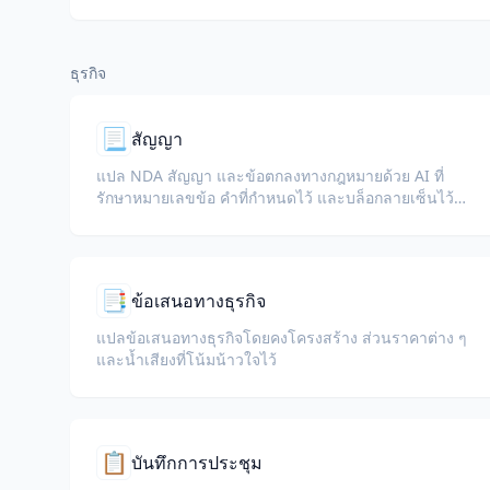
คุณวุฒิ หรือเอกสารขอวีซ่า
ธุรกิจ
📃
สัญญา
แปล NDA สัญญา และข้อตกลงทางกฎหมายด้วย AI ที่
รักษาหมายเลขข้อ คำที่กำหนดไว้ และบล็อกลายเซ็นไว้
ครบถ้วน
📑
ข้อเสนอทางธุรกิจ
แปลข้อเสนอทางธุรกิจโดยคงโครงสร้าง ส่วนราคาต่าง ๆ
และน้ำเสียงที่โน้มน้าวใจไว้
📋
บันทึกการประชุม