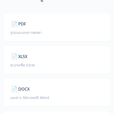
📄
PDF
รูปแบบเอกสารพกพา
📄
XLSX
สเปรดชีต Excel
📄
DOCX
เอกสาร Microsoft Word