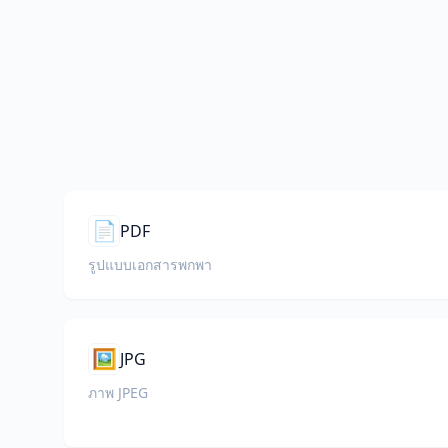
📄
PDF
รูปแบบเอกสารพกพา
🖼️
JPG
ภาพ JPEG