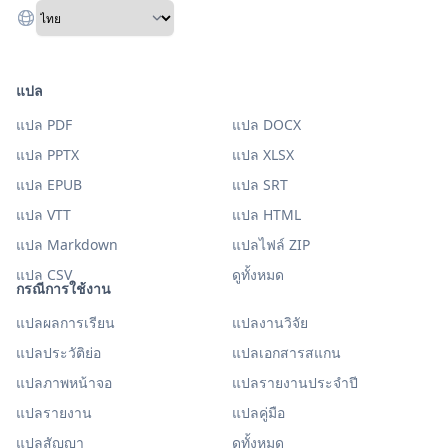
แปล
แปล PDF
แปล DOCX
แปล PPTX
แปล XLSX
แปล EPUB
แปล SRT
แปล VTT
แปล HTML
แปล Markdown
แปลไฟล์ ZIP
แปล CSV
ดูทั้งหมด
กรณีการใช้งาน
แปลผลการเรียน
แปลงานวิจัย
แปลประวัติย่อ
แปลเอกสารสแกน
แปลภาพหน้าจอ
แปลรายงานประจำปี
แปลรายงาน
แปลคู่มือ
แปลสัญญา
ดูทั้งหมด