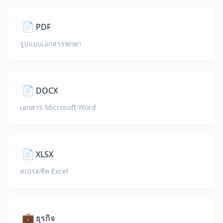
📄
PDF
รูปแบบเอกสารพกพา
📄
DOCX
เอกสาร Microsoft Word
📄
XLSX
สเปรดชีต Excel
💼
ธุรกิจ