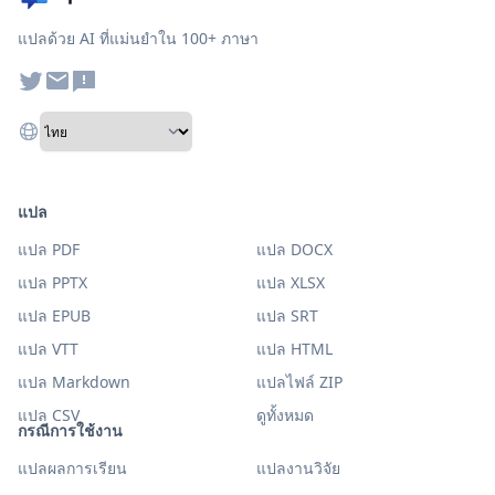
แปลด้วย AI ที่แม่นยำใน 100+ ภาษา
แปล
แปล PDF
แปล DOCX
แปล PPTX
แปล XLSX
แปล EPUB
แปล SRT
แปล VTT
แปล HTML
แปล Markdown
แปลไฟล์ ZIP
แปล CSV
ดูทั้งหมด
กรณีการใช้งาน
แปลผลการเรียน
แปลงานวิจัย