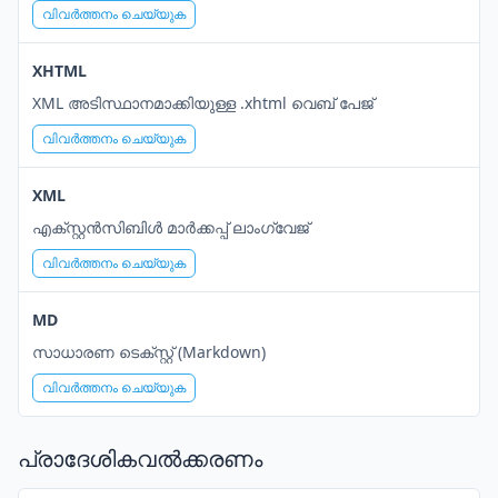
വിവർത്തനം ചെയ്യുക
XHTML
XML അടിസ്ഥാനമാക്കിയുള്ള .xhtml വെബ് പേജ്
വിവർത്തനം ചെയ്യുക
XML
എക്സ്റ്റൻസിബിൾ മാർക്കപ്പ് ലാംഗ്വേജ്
വിവർത്തനം ചെയ്യുക
MD
സാധാരണ ടെക്സ്റ്റ് (Markdown)
വിവർത്തനം ചെയ്യുക
പ്രാദേശികവൽക്കരണം