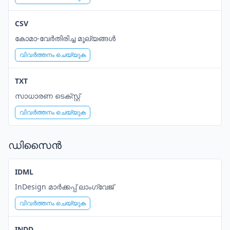
CSV
കോമാ-വേർതിരിച്ച മൂല്യങ്ങൾ
വിവർത്തനം ചെയ്യുക
TXT
സാധാരണ ടെക്സ്റ്റ്
വിവർത്തനം ചെയ്യുക
ഡിസൈൻ
IDML
InDesign മാർക്കപ്പ് ലാംഗ്വേജ്
വിവർത്തനം ചെയ്യുക
INDD