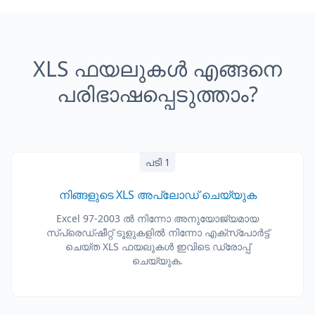
XLS ഫയലുകൾ എങ്ങനെ
പരിഭാഷപ്പെടുത്താം?
പടി 1
നിങ്ങളുടെ XLS അപ്‌ലോഡ് ചെയ്യുക
Excel 97-2003 ല്‍ നിന്നോ അനുയോജ്യമായ
സ്പ്രെഡ്ഷീറ്റ് ടൂളുകളിൽ നിന്നോ എക്സ്പോർട്ട്
ചെയ്ത XLS ഫയലുകൾ ഇവിടെ ഡ്രോപ്പ്
ചെയ്യുക.