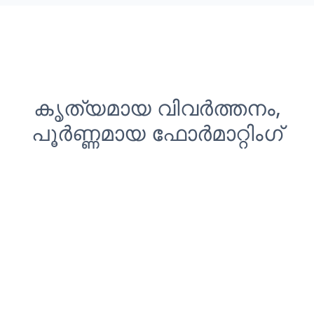
കൃത്യമായ വിവർത്തനം,
പൂർണ്ണമായ ഫോർമാറ്റിംഗ്