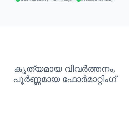
കൃത്യമായ വിവർത്തനം,
പൂർണ്ണമായ ഫോർമാറ്റിംഗ്