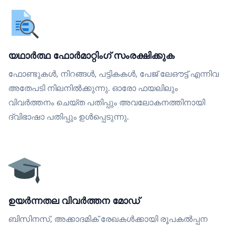
യഥാർത്ഥ ഫോർമാറ്റിംഗ് സംരക്ഷിക്കുക
ഫോണ്ടുകൾ, നിറങ്ങൾ, പട്ടികകൾ, പേജ് ലേഔട്ട് എന്നിവ
അതേപടി നിലനിൽക്കുന്നു. ഓരോ ഫയലിലും
വിവർത്തനം ചെയ്ത പതിപ്പും അവലോകനത്തിനായി
ദ്വിഭാഷാ പതിപ്പും ഉൾപ്പെടുന്നു.
ഉയർന്നതല വിവർത്തന മോഡ്
ബിസിനസ്, അക്കാദമിക് രേഖകൾക്കായി രൂപകൽപ്പന