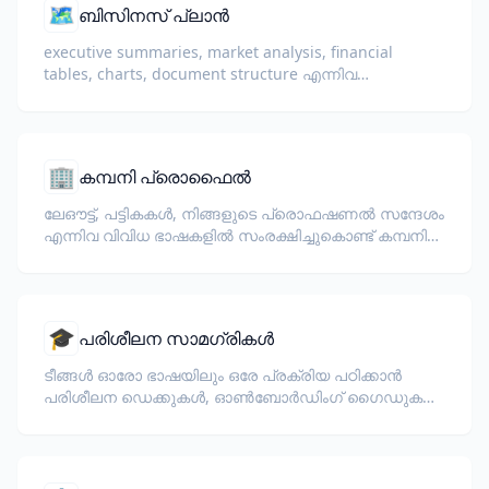
🗺️
ബിസിനസ് പ്ലാൻ
executive summaries, market analysis, financial
tables, charts, document structure എന്നിവ
നിലനിർത്തിക്കൊണ്ട് ബിസിനസ് പ്ലാനുകൾ
വിവർത്തനം ചെയ്യുക.
🏢
കമ്പനി പ്രൊഫൈൽ
ലേഔട്ട്, പട്ടികകൾ, നിങ്ങളുടെ പ്രൊഫഷണൽ സന്ദേശം
എന്നിവ വിവിധ ഭാഷകളിൽ സംരക്ഷിച്ചുകൊണ്ട് കമ്പനി
പ്രൊഫൈലുകൾ വിവർത്തനം ചെയ്യുക.
🎓
പരിശീലന സാമഗ്രികൾ
ടീങ്ങൾ ഓരോ ഭാഷയിലും ഒരേ പ്രക്രിയ പഠിക്കാൻ
പരിശീലന ഡെക്കുകൾ, ഓൺബോർഡിംഗ് ഗൈഡുകൾ,
വർക്ക്‌ഷോപ്പ് ഹാൻഡൗട്ടുകൾ വിവർത്തനം ചെയ്യുക.