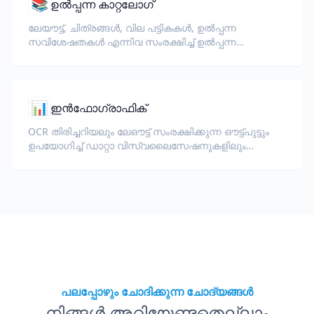
📚
ഉൽപ്പന്ന കാറ്റലോഗ്
ലേയൗട്ട്, ചിത്രങ്ങൾ, വില പട്ടികകൾ, ഉൽപ്പന്ന
സവിശേഷതകൾ എന്നിവ സംരക്ഷിച്ച് ഉൽപ്പന്ന
കാറ്റലോഗുകൾ വിവർത്തനം ചെയ്യുക.
📊
ഇൻഫോഗ്രാഫിക്
OCR തിരിച്ചറിയലും ലേഔട്ട് സംരക്ഷിക്കുന്ന ഔട്ട്പുട്ടും
ഉപയോഗിച്ച് ഡാറ്റാ വിസ്വലൈസേഷനുകളിലും
ഡയഗ്രാമുകളിലും ഉള്ള ഉൾക്കൊള്ളിച്ച വാചകം
പരിഭാഷപ്പെടുത്തുക.
പലപ്പോഴും ചോദിക്കുന്ന ചോദ്യങ്ങൾ
നിങ്ങൾ അറിയേണ്ടതെല്ലാം