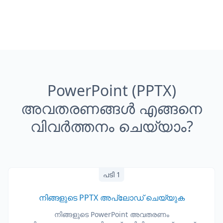
PowerPoint (PPTX)
അവതരണങ്ങൾ എങ്ങനെ
വിവർത്തനം ചെയ്യാം?
പടി 1
നിങ്ങളുടെ PPTX അപ്‌ലോഡ് ചെയ്യുക
നിങ്ങളുടെ PowerPoint അവതരണം