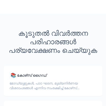
കൂടുതൽ വിവർത്തന
പരിഹാരങ്ങൾ
പര്യവേക്ഷണം ചെയ്യുക
📚
കോഴ്‌സ് ഗൈഡ്
മോഡ്യൂളുകൾ, പാഠ ഘടന, മൂല്യനിർണയ
വിശദാംശങ്ങൾ എന്നിവ സംരക്ഷിച്ച് കോഴ്‌സ്
ഗൈഡുകളും ഇ-ലേണിംഗ് ഉള്ളടക്കവും വിവർത്തനം
ചെയ്യുക.