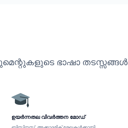
െന്റുകളുടെ ഭാഷാ തടസ്സങ്ങൾ
ഉയർന്നതല വിവർത്തന മോഡ്
ബിസിനസ്, അക്കാദമിക് രേഖകൾക്കായി