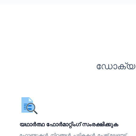
ഡോക്യുമ
യഥാർത്ഥ ഫോർമാറ്റിംഗ് സംരക്ഷിക്കുക
ഫോണ്ടുകൾ, നിറങ്ങൾ, പട്ടികകൾ, പേജ് ലേഔട്ട്