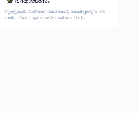
🎓
വിദ്യാഭ്യാസം
സ്കൂളുകൾ, സർവകലാശാലകൾ, കോർപ്പറേറ്റ് പഠന
പരിപാടികൾ എന്നിവയ്ക്കായി കോഴ്‌സ്
സ്ലൈഡുകൾ, സിലബസ്, പരീക്ഷകൾ, പരിശീലന
സാമഗ്രികൾ എന്നിവ വിവർത്തനം ചെയ്യുക.