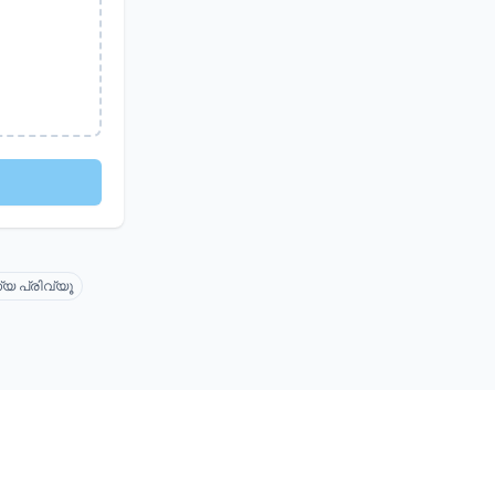
യ പ്രിവ്യൂ