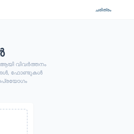
ചരിത്രം
ൻ
 ആയി വിവര്‍ത്തനം
ള്‍, ഫോണ്ടുകള്‍
പദപ്രയോഗം