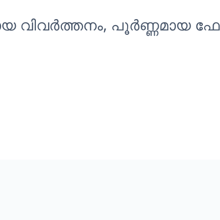
യ വിവർത്തനം, പൂർണ്ണമായ ഫോർമ