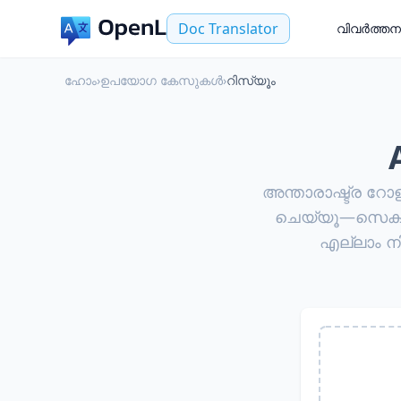
Doc Translator
വിവർത്തന
ഹോം
›
ഉപയോഗ കേസുകൾ
›
റിസ്യൂം
അന്താരാഷ്ട്ര റോ
ചെയ്യൂ—സെക്ഷനു
എല്ലാം ന