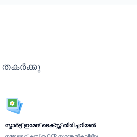
 തകർക്കൂ
സ്മാർട്ട് ഇമേജ് ടെക്സ്റ്റ് തിരിച്ചറിയൽ
നമ്മുടെ വികസിത OCR സാങ്കേതികവിദ്യ