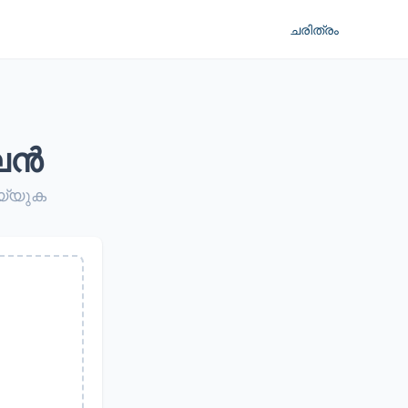
ചരിത്രം
ൈൻ
യ്യുക