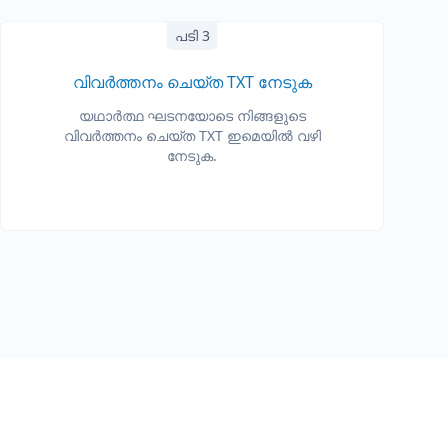
പടി 3
വിവർത്തനം ചെയ്ത TXT നേടുക
യഥാർത്ഥ ഘടനയോടെ നിങ്ങളുടെ
വിവർത്തനം ചെയ്ത TXT ഇമെയിൽ വഴി
നേടുക.