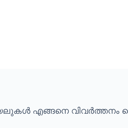
യലുകൾ എങ്ങനെ വിവർത്തനം ച