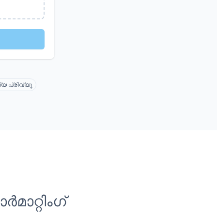
യ പ്രിവ്യൂ
ാറ്റിംഗ്