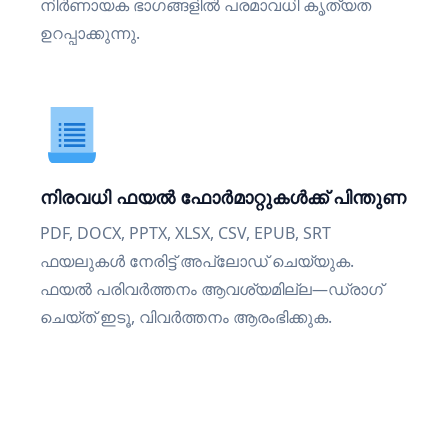
നിർണായക ഭാഗങ്ങളിൽ പരമാവധി കൃത്യത
ഉറപ്പാക്കുന്നു.
നിരവധി ഫയൽ ഫോർമാറ്റുകൾക്ക് പിന്തുണ
PDF, DOCX, PPTX, XLSX, CSV, EPUB, SRT
ഫയലുകൾ നേരിട്ട് അപ്‌ലോഡ് ചെയ്യുക.
ഫയൽ പരിവർത്തനം ആവശ്യമില്ല—ഡ്രാഗ്
ചെയ്ത് ഇടൂ, വിവർത്തനം ആരംഭിക്കുക.