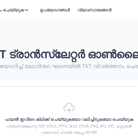
ം ചെയ്യുക
ഉപയോഗങ്ങൾ
വ്യവസായങ്ങൾ
XT ട്രാൻസ്ലേറ്റർ ഓൺല
പയോഗിച്ച് യഥാർത്ഥ ഘടനയിൽ TXT വിവർത്തനം ചെ
ഫയൽ ഇവിടെ ക്ലിക്ക് ചെയ്യുകയോ വലിച്ചിടുകയോ ചെയ്യുക
പിന്തുണയ്ക്കുന്നു:
PDF, DOCX, PPTX, XLSX, EPUB, PNG, JPG, SRT,
കൂടുതൽ
പരമാവധി ഫയൽ വലുപ്പം 80 MB