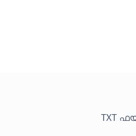
TXT ഫ