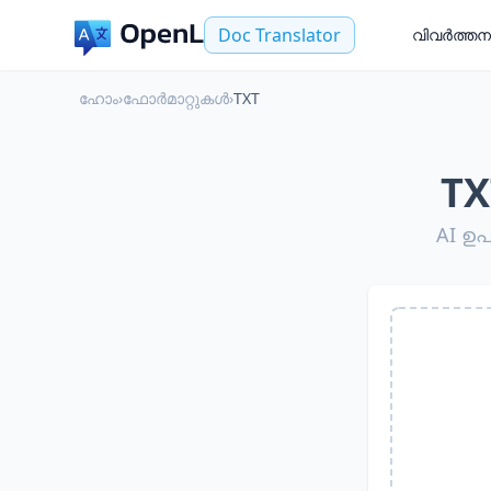
Doc Translator
വിവർത്തന
ഹോം
›
ഫോർമാറ്റുകൾ
›
TXT
T
AI ഉ