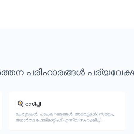
ത്തന പരിഹാരങ്ങൾ പര്യവേക
🍳
റസിപ്പി
ചേരുവകൾ, പാചക ഘട്ടങ്ങൾ, അളവുകൾ, സമയം,
യഥാർത്ഥ ഫോർമാറ്റിംഗ് എന്നിവ സംരക്ഷിച്ച്
റസിപ്പികൾ വിവർത്തനം ചെയ്യുക.