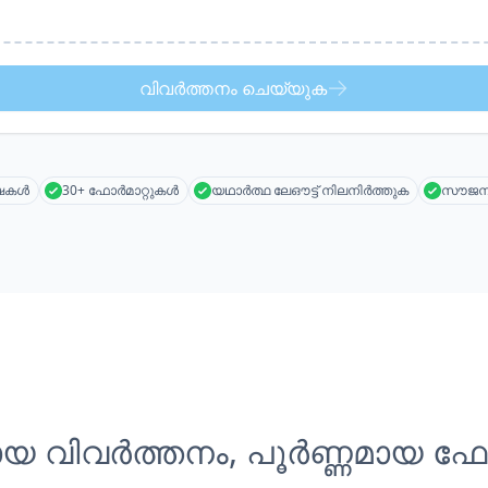
വിവർത്തനം ചെയ്യുക
ാഷകൾ
30+ ഫോർമാറ്റുകൾ
യഥാർത്ഥ ലേഔട്ട് നിലനിർത്തുക
സൗജന്
യ വിവർത്തനം, പൂർണ്ണമായ ഫോർമ