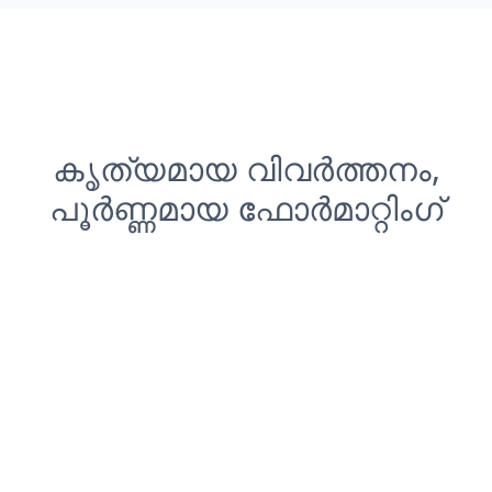
കൃത്യമായ വിവർത്തനം,
പൂർണ്ണമായ ഫോർമാറ്റിംഗ്