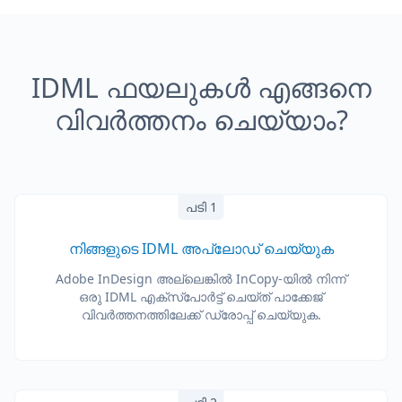
IDML ഫയലുകൾ എങ്ങനെ
വിവർത്തനം ചെയ്യാം?
പടി 1
നിങ്ങളുടെ IDML അപ്‌ലോഡ് ചെയ്യുക
Adobe InDesign അല്ലെങ്കിൽ InCopy-യിൽ നിന്ന്
ഒരു IDML എക്സ്പോർട്ട് ചെയ്ത് പാക്കേജ്
വിവർത്തനത്തിലേക്ക് ഡ്രോപ്പ് ചെയ്യുക.