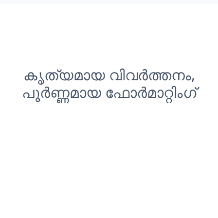
കൃത്യമായ വിവർത്തനം,
പൂർണ്ണമായ ഫോർമാറ്റിംഗ്