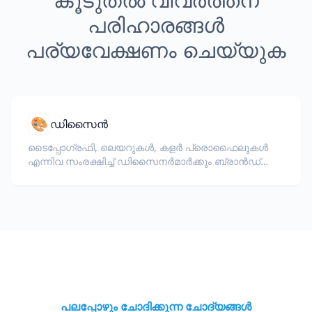
പരിഹാരങ്ങൾ
പര്യവേക്ഷണം ചെയ്യുക
🎨
ഡിസൈൻ
ടൈപ്പോഗ്രഫി, ലെയറുകൾ, കളർ പ്രൊഫൈലുകൾ
എന്നിവ സംരക്ഷിച്ച് ഡിസൈനർമാർക്കും ബ്രാൻഡ്
ടീമുകൾക്കും വേണ്ടി InDesign, Illustrator ഫയലുകൾ
(IDML, INDD, AI) വിവർത്തനം ചെയ്യുക.
പലപ്പോഴും ചോദിക്കുന്ന ചോദ്യങ്ങൾ