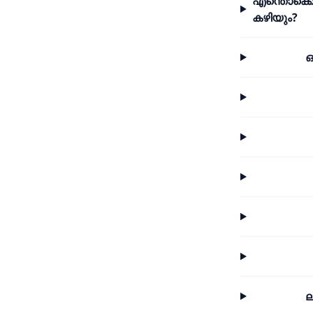
എന്തൊക്കെ
കഴിയും?
ഒ
ല