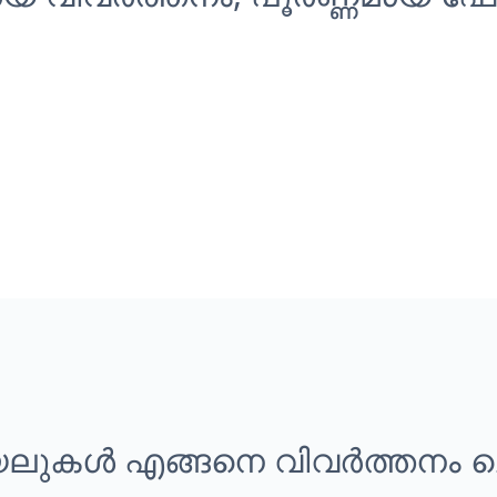
ലുകൾ എങ്ങനെ വിവർത്തനം ച