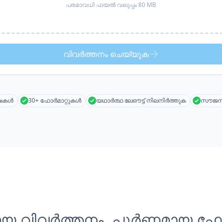
പരമാവധി ഫയൽ വലുപ്പം 80 MB
വിവർത്തനം ചെയ്യുക
ാഷകൾ
30+ ഫോർമാറ്റുകൾ
യഥാർത്ഥ ലേഔട്ട് നിലനിർത്തുക
സൗജന്
യ വിവർത്തനം, പൂർണ്ണമായ ഫോർമ