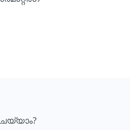
െയ്യാം?