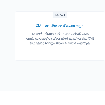
ഘട്ടം 1
XML അപ്‌ലോഡ് ചെയ്യുക
കോൺഫിഗറേഷൻ, ഡാറ്റ ഫീഡ്, CMS
എക്സ്പോർട്ട് അല്ലെങ്കിൽ ഏത് ഘടിത XML
ഡോക്യുമെന്റും അപ്‌ലോഡ് ചെയ്യുക.