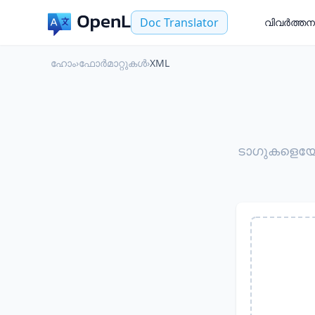
Doc Translator
വിവർത്തന
ഹോം
›
ഫോർമാറ്റുകൾ
›
XML
ടാഗുകളെയോ