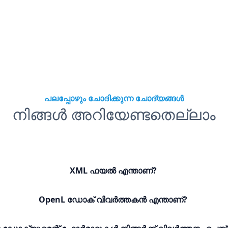
പലപ്പോഴും ചോദിക്കുന്ന ചോദ്യങ്ങൾ
നിങ്ങൾ അറിയേണ്ടതെല്ലാം
XML ഫയൽ എന്താണ്?
OpenL ഡോക് വിവർത്തകൻ എന്താണ്?