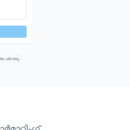
യ പ്രിവ്യൂ
ാറ്റിംഗ്