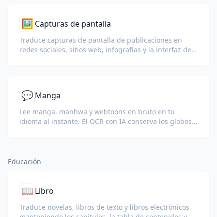
🖼️
Capturas de pantalla
Traduce capturas de pantalla de publicaciones en
redes sociales, sitios web, infografías y la interfaz de
usuario de software cuando el copiar/pegar está
bloqueado.
💬
Manga
Lee manga, manhwa y webtoons en bruto en tu
idioma al instante. El OCR con IA conserva los globos
de diálogo, los efectos de sonido y el arte.
Educación
📖
Libro
Traduce novelas, libros de texto y libros electrónicos
manteniendo los capítulos, la tabla de contenidos y