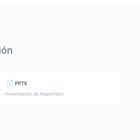
ión
📄
PPTX
Presentación de PowerPoint