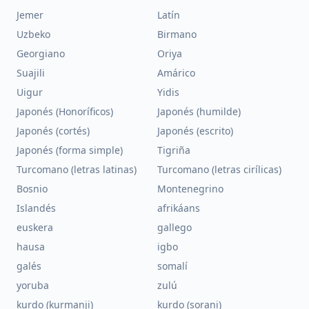
Jemer
Latín
Uzbeko
Birmano
Georgiano
Oriya
Suajili
Amárico
Uigur
Yidis
Japonés (Honoríficos)
Japonés (humilde)
Japonés (cortés)
Japonés (escrito)
Japonés (forma simple)
Tigriña
Turcomano (letras latinas)
Turcomano (letras cirílicas)
Bosnio
Montenegrino
Islandés
afrikáans
euskera
gallego
hausa
igbo
galés
somalí
yoruba
zulú
kurdo (kurmanji)
kurdo (sorani)