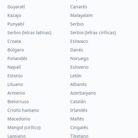
Guyaratí
Canarés
Kazajo
Malayalam
Punyabí
Serbio
Serbio (letras latinas)
Serbio (letras cirílicas)
Croata
Eslovaco
Búlgaro
Danés
Finlandés
Noruego
Nepalí
Esloveno
Estonio
Letón
Lituano
Albanés
Armenio
Azerbaiyano
Bielorruso
Catalán
Criollo haitiano
Irlandés
Macedonio
Maltés
Mongol (cirílico)
Cingalés
Laosiano
Tibetano