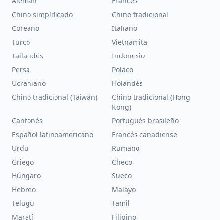
Alemán
Francés
Chino simplificado
Chino tradicional
Coreano
Italiano
Turco
Vietnamita
Tailandés
Indonesio
Persa
Polaco
Ucraniano
Holandés
Chino tradicional (Taiwán)
Chino tradicional (Hong
Kong)
Cantonés
Portugués brasileño
Español latinoamericano
Francés canadiense
Urdu
Rumano
Griego
Checo
Húngaro
Sueco
Hebreo
Malayo
Telugu
Tamil
Maratí
Filipino