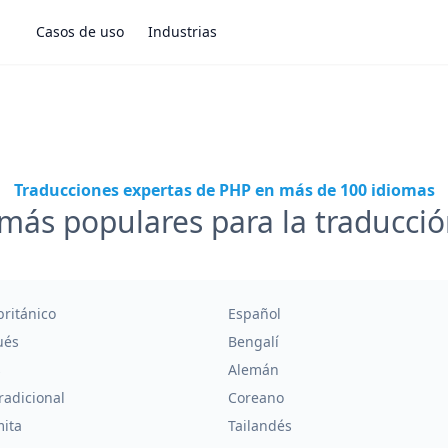
Casos de uso
Industrias
Traducciones expertas de PHP en más de 100 idiomas
más populares para la traducci
británico
Español
ués
Bengalí
s
Alemán
radicional
Coreano
mita
Tailandés