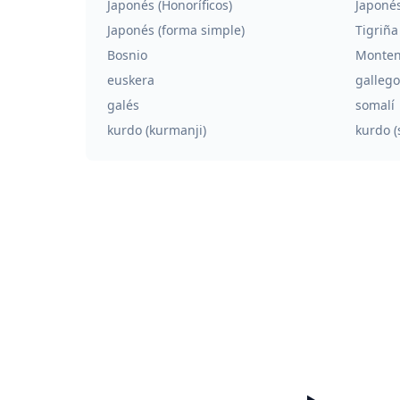
Japonés (Honoríficos)
Japonés
Japonés (forma simple)
Tigriña
Bosnio
Monten
euskera
gallego
galés
somalí
kurdo (kurmanji)
kurdo (