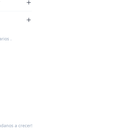
?
rios
.
údanos a crecer!