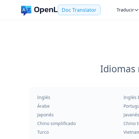
Doc Translator
Traducir
Idiomas 
Inglés
Inglés 
Árabe
Portug
Japonés
Javané
Chino simplificado
Chino t
Turco
Vietna