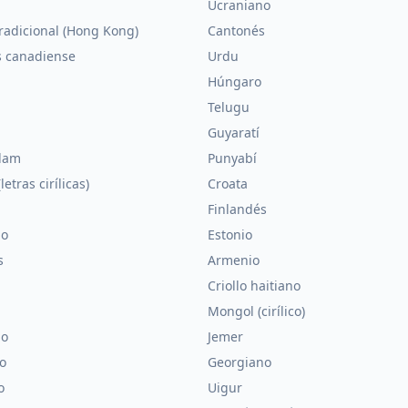
Ucraniano
radicional (Hong Kong)
Cantonés
s canadiense
Urdu
Húngaro
Telugu
Guyaratí
lam
Punyabí
letras cirílicas)
Croata
Finlandés
no
Estonio
s
Armenio
n
Criollo haitiano
Mongol (cirílico)
no
Jemer
o
Georgiano
o
Uigur