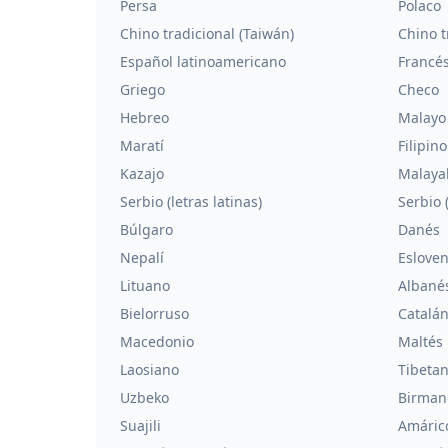
Persa
Polaco
Chino tradicional (Taiwán)
Chino t
Español latinoamericano
Francé
Griego
Checo
Hebreo
Malayo
Maratí
Filipino
Kazajo
Malaya
Serbio (letras latinas)
Serbio (
Búlgaro
Danés
Nepalí
Eslove
Lituano
Albané
Bielorruso
Catalá
Macedonio
Maltés
Laosiano
Tibeta
Uzbeko
Birman
Suajili
Amáric