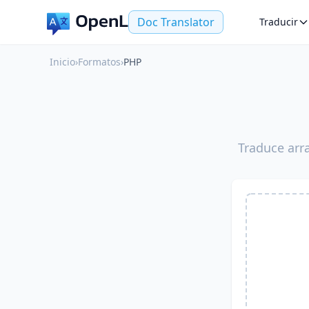
Doc Translator
Traducir
Inicio
›
Formatos
›
PHP
Traduce arr