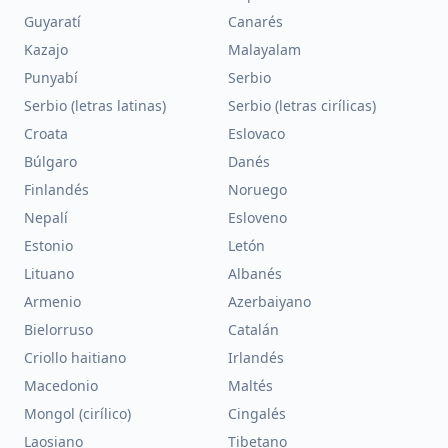
Guyaratí
Canarés
Kazajo
Malayalam
Punyabí
Serbio
Serbio (letras latinas)
Serbio (letras cirílicas)
Croata
Eslovaco
Búlgaro
Danés
Finlandés
Noruego
Nepalí
Esloveno
Estonio
Letón
Lituano
Albanés
Armenio
Azerbaiyano
Bielorruso
Catalán
Criollo haitiano
Irlandés
Macedonio
Maltés
Mongol (cirílico)
Cingalés
Laosiano
Tibetano