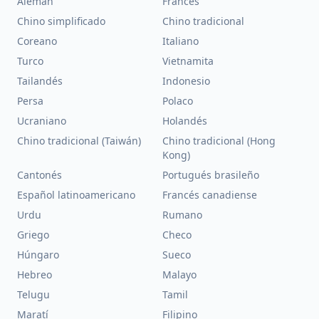
Alemán
Francés
Chino simplificado
Chino tradicional
Coreano
Italiano
Turco
Vietnamita
Tailandés
Indonesio
Persa
Polaco
Ucraniano
Holandés
Chino tradicional (Taiwán)
Chino tradicional (Hong
Kong)
Cantonés
Portugués brasileño
Español latinoamericano
Francés canadiense
Urdu
Rumano
Griego
Checo
Húngaro
Sueco
Hebreo
Malayo
Telugu
Tamil
Maratí
Filipino