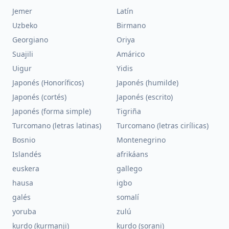
Jemer
Latín
Uzbeko
Birmano
Georgiano
Oriya
Suajili
Amárico
Uigur
Yidis
Japonés (Honoríficos)
Japonés (humilde)
Japonés (cortés)
Japonés (escrito)
Japonés (forma simple)
Tigriña
Turcomano (letras latinas)
Turcomano (letras cirílicas)
Bosnio
Montenegrino
Islandés
afrikáans
euskera
gallego
hausa
igbo
galés
somalí
yoruba
zulú
kurdo (kurmanji)
kurdo (sorani)