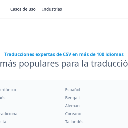
Casos de uso
Industrias
Traducciones expertas de CSV en más de 100 idiomas
más populares para la traducci
británico
Español
ués
Bengalí
s
Alemán
radicional
Coreano
mita
Tailandés