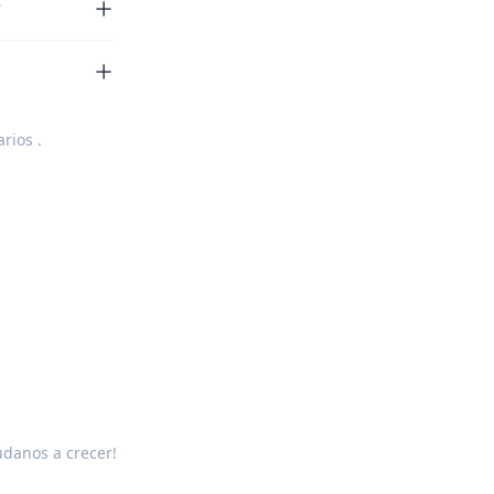
?
rios
.
údanos a crecer!