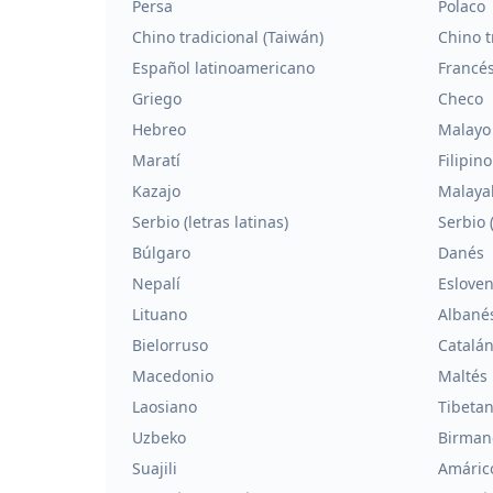
Persa
Polaco
Chino tradicional (Taiwán)
Chino t
Español latinoamericano
Francé
Griego
Checo
Hebreo
Malayo
Maratí
Filipino
Kazajo
Malaya
Serbio (letras latinas)
Serbio (
Búlgaro
Danés
Nepalí
Eslove
Lituano
Albané
Bielorruso
Catalá
Macedonio
Maltés
Laosiano
Tibeta
Uzbeko
Birman
Suajili
Amáric