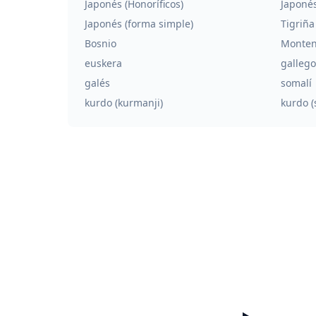
Japonés (Honoríficos)
Japonés
Japonés (forma simple)
Tigriña
Bosnio
Monten
euskera
gallego
galés
somalí
kurdo (kurmanji)
kurdo (