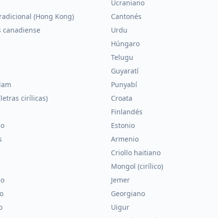
Ucraniano
radicional (Hong Kong)
Cantonés
s canadiense
Urdu
Húngaro
Telugu
Guyaratí
lam
Punyabí
letras cirílicas)
Croata
Finlandés
no
Estonio
s
Armenio
n
Criollo haitiano
Mongol (cirílico)
no
Jemer
o
Georgiano
o
Uigur