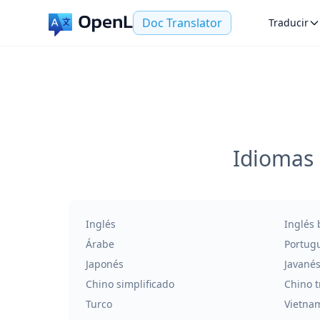
Doc Translator
Traducir
Idiomas 
Inglés
Inglés 
Árabe
Portug
Japonés
Javané
Chino simplificado
Chino t
Turco
Vietna