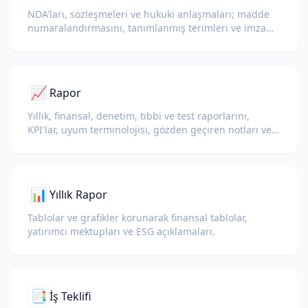
NDA'ları, sözleşmeleri ve hukuki anlaşmaları; madde
numaralandırmasını, tanımlanmış terimleri ve imza
bloklarını koruyan yapay zeka ile çevirin.
📈
Rapor
Yıllık, finansal, denetim, tıbbi ve test raporlarını,
KPI'lar, uyum terminolojisi, gözden geçiren notları ve
kanıt niteliğindeki ekleri koruyarak çevirin.
📊
Yıllık Rapor
Tablolar ve grafikler korunarak finansal tablolar,
yatırımcı mektupları ve ESG açıklamaları.
📑
İş Teklifi