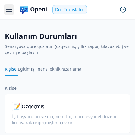
Doc Translator
Kullanım Durumları
Senaryoya göre göz atın (özgeçmiş, yıllık rapor, kılavuz vb.) ve
çeviriye başlayın.
Kişisel
Eğitim
İş
Finans
Teknik
Pazarlama
Kişisel
📝
Özgeçmiş
İş başvuruları ve göçmenlik için profesyonel düzeni
koruyarak özgeçmişleri çevirin.