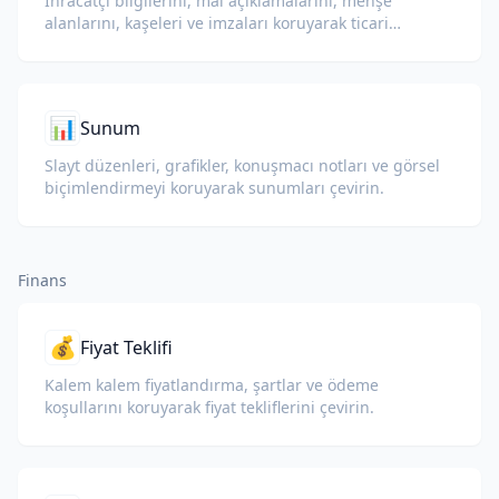
İhracatçı bilgilerini, mal açıklamalarını, menşe
alanlarını, kaşeleri ve imzaları koruyarak ticari
inceleme için menşe şahadetnamelerini çevirin.
📊
Sunum
Slayt düzenleri, grafikler, konuşmacı notları ve görsel
biçimlendirmeyi koruyarak sunumları çevirin.
Finans
💰
Fiyat Teklifi
Kalem kalem fiyatlandırma, şartlar ve ödeme
koşullarını koruyarak fiyat tekliflerini çevirin.