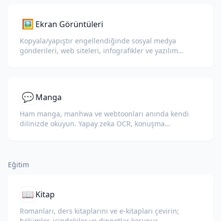
🖼️
Ekran Görüntüleri
Kopyala/yapıştır engellendiğinde sosyal medya
gönderileri, web siteleri, infografikler ve yazılım
arayüzlerinin ekran görüntülerini çevirin.
💬
Manga
Ham manga, manhwa ve webtoonları anında kendi
dilinizde okuyun. Yapay zeka OCR, konuşma
balonlarını, ses efektlerini ve çizimleri korur.
Eğitim
📖
Kitap
Romanları, ders kitaplarını ve e-kitapları çevirin;
bölümler, içindekiler ve dipnotlar korunur.