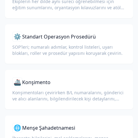
Ekiplerin her dilde aynı süreci öğrenebilmesi için
eğitim sunumlarını, oryantasyon kılavuzlarını ve atölye
dağıtımlarını çevirin.
⚙️
Standart Operasyon Prosedürü
SOP'leri; numaralı adımlar, kontrol listeleri, uyarı
blokları, roller ve prosedür yapısını koruyarak çevirin.
🚢
Konşimento
Konşimentoları çevirirken B/L numaralarını, gönderici
ve alıcı alanlarını, bilgilendirilecek kişi detaylarını,
limanları ve konteyner veya mühür numaralarını
koruyun.
🌐
Menşe Şahadetnamesi