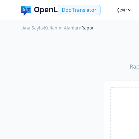
Doc Translator
Çevir
Ana Sayfa
›
Kullanım Alanları
›
Rapor
Rap