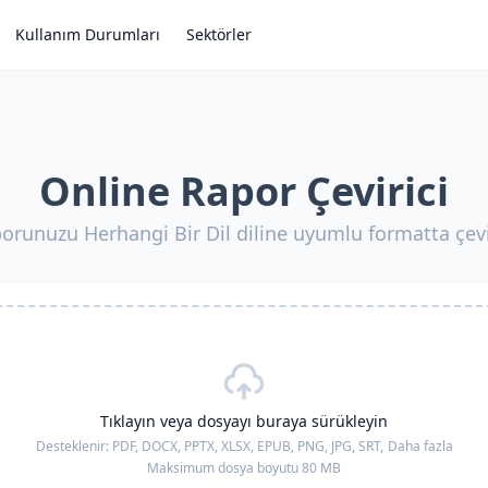
Kullanım Durumları
Sektörler
Online Rapor Çevirici
orunuzu Herhangi Bir Dil diline uyumlu formatta çevi
Tıklayın veya dosyayı buraya sürükleyin
Desteklenir:
PDF, DOCX, PPTX, XLSX, EPUB, PNG, JPG, SRT,
Daha fazla
Maksimum dosya boyutu 80 MB