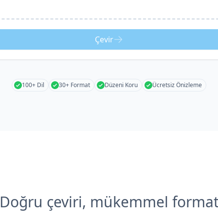
Çevir
100+ Dil
30+ Format
Düzeni Koru
Ücretsiz Önizleme
Doğru çeviri, mükemmel forma