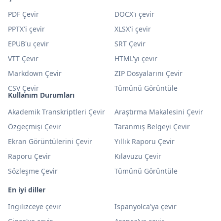
PDF Çevir
DOCX'ı çevir
PPTX'i çevir
XLSX'i çevir
EPUB'u çevir
SRT Çevir
VTT Çevir
HTML'yi çevir
Markdown Çevir
ZIP Dosyalarını Çevir
CSV Çevir
Tümünü Görüntüle
Kullanım Durumları
Akademik Transkriptleri Çevir
Araştırma Makalesini Çevir
Özgeçmişi Çevir
Taranmış Belgeyi Çevir
Ekran Görüntülerini Çevir
Yıllık Raporu Çevir
Raporu Çevir
Kılavuzu Çevir
Sözleşme Çevir
Tümünü Görüntüle
En iyi diller
İngilizceye çevir
İspanyolca'ya çevir