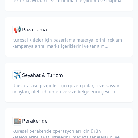
teknik kılavuzları, ISO dokümantasyonunu ve ekipman
teknik özelliklerini çevirin.
📢
Pazarlama
Küresel kitleler için pazarlama materyallerini, reklam
kampanyalarını, marka içeriklerini ve tanıtım
belgelerini çevirin.
✈️
Seyahat & Turizm
Uluslararası gezginler için güzergahlar, rezervasyon
onayları, otel rehberleri ve vize belgelerini çevirin.
🏬
Perakende
Küresel perakende operasyonları için ürün
kataloglarını, fiyat listelerini, mağaza tabelalarını ve