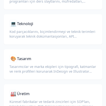
programları için ders slaytlarını, müfredatları,
sınavları ve eğitim materyallerini çevirin.
💻
Teknoloji
Kod parçacıklarını, biçimlendirmeyi ve teknik terimleri
koruyarak teknik dokümantasyonları, API
referanslarını, teknik raporları ve geliştirici
kılavuzlarını çevirin.
🎨
Tasarım
Tasarımcılar ve marka ekipleri için tipografi, katmanlar
ve renk profilleri korunarak InDesign ve Illustrator
dosyalarını (IDML, INDD, AI) çevirin.
🏭
Üretim
Küresel fabrikalar ve tedarik zincirleri için SOP'ları,