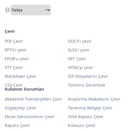
Çevir
PDF Çevir
DOCX'ı çevir
PPTX'i çevir
XLSX'i çevir
EPUB'u çevir
SRT Çevir
VTT Çevir
HTML'yi çevir
Markdown Çevir
ZIP Dosyalarını Çevir
CSV Çevir
Tümünü Görüntüle
Kullanım Durumları
Akademik Transkriptleri Çevir
Araştırma Makalesini Çevir
Özgeçmişi Çevir
Taranmış Belgeyi Çevir
Ekran Görüntülerini Çevir
Yıllık Raporu Çevir
Raporu Çevir
Kılavuzu Çevir