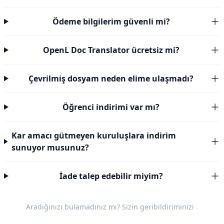
Ödeme bilgilerim güvenli mi?
OpenL Doc Translator ücretsiz mi?
Çevrilmiş dosyam neden elime ulaşmadı?
Öğrenci indirimi var mı?
Kar amacı gütmeyen kuruluşlara indirim
sunuyor musunuz?
İade talep edebilir miyim?
Aradığınızı bulamadınız mı? Sizin
geribildiriminizi
.