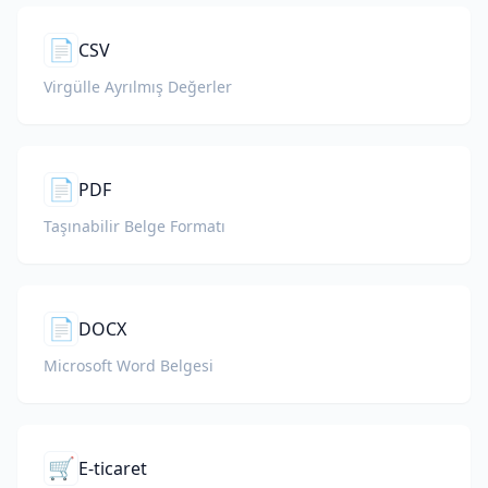
📄
CSV
Virgülle Ayrılmış Değerler
📄
PDF
Taşınabilir Belge Formatı
📄
DOCX
Microsoft Word Belgesi
🛒
E-ticaret