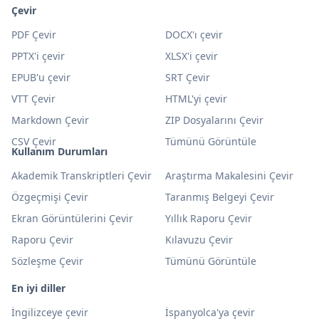
Çevir
PDF Çevir
DOCX'ı çevir
PPTX'i çevir
XLSX'i çevir
EPUB'u çevir
SRT Çevir
VTT Çevir
HTML'yi çevir
Markdown Çevir
ZIP Dosyalarını Çevir
CSV Çevir
Tümünü Görüntüle
Kullanım Durumları
Akademik Transkriptleri Çevir
Araştırma Makalesini Çevir
Özgeçmişi Çevir
Taranmış Belgeyi Çevir
Ekran Görüntülerini Çevir
Yıllık Raporu Çevir
Raporu Çevir
Kılavuzu Çevir
Sözleşme Çevir
Tümünü Görüntüle
En iyi diller
İngilizceye çevir
İspanyolca'ya çevir