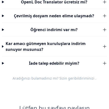
OpenL Doc Translator ücretsiz mi?
Çevrilmiş dosyam neden elime ulaşmadı?
Öğrenci indirimi var mı?
Kar amacı gütmeyen kuruluşlara indirim
sunuyor musunuz?
İade talep edebilir miyim?
Aradığınızı bulamadınız mı? Sizin
geribildiriminizi
.
Lütfen bu sayfayı paylaşın