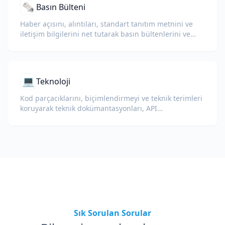
🗞️
Basın Bülteni
Haber açısını, alıntıları, standart tanıtım metnini ve
iletişim bilgilerini net tutarak basın bültenlerini ve
medya duyurularını çevirin.
💻
Teknoloji
Kod parçacıklarını, biçimlendirmeyi ve teknik terimleri
koruyarak teknik dokümantasyonları, API
referanslarını, teknik raporları ve geliştirici
kılavuzlarını çevirin.
Sık Sorulan Sorular