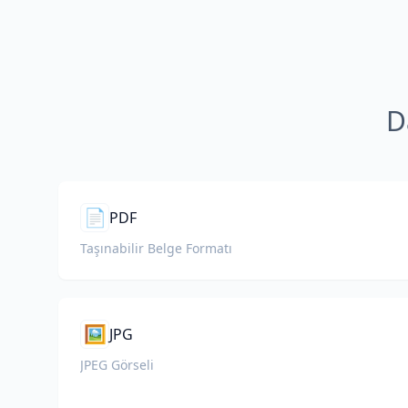
D
📄
PDF
Taşınabilir Belge Formatı
🖼️
JPG
JPEG Görseli