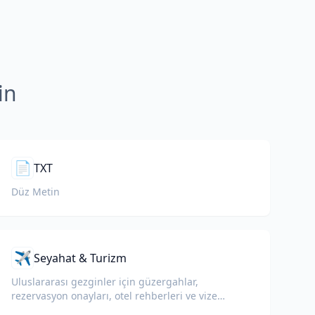
in
📄
TXT
Düz Metin
✈️
Seyahat & Turizm
Uluslararası gezginler için güzergahlar,
rezervasyon onayları, otel rehberleri ve vize
belgelerini çevirin.