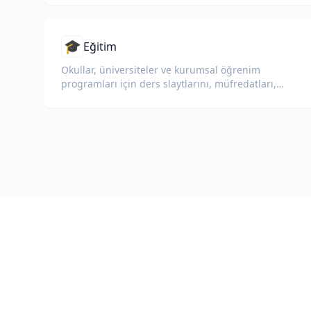
🎓
Eğitim
Okullar, üniversiteler ve kurumsal öğrenim
programları için ders slaytlarını, müfredatları,
sınavları ve eğitim materyallerini çevirin.