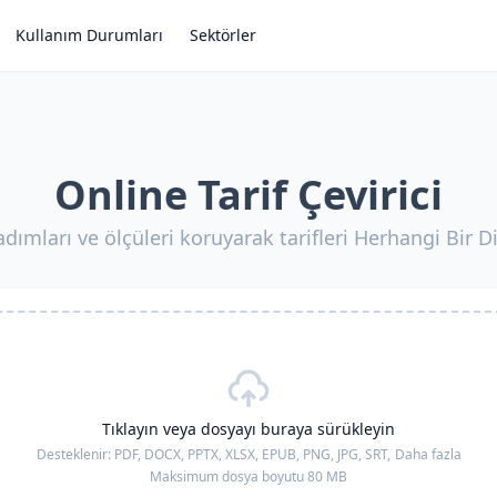
Kullanım Durumları
Sektörler
Online Tarif Çevirici
dımları ve ölçüleri koruyarak tarifleri Herhangi Bir Dil
Tıklayın veya dosyayı buraya sürükleyin
Desteklenir:
PDF, DOCX, PPTX, XLSX, EPUB, PNG, JPG, SRT,
Daha fazla
Maksimum dosya boyutu 80 MB