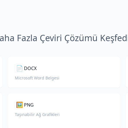
aha Fazla Çeviri Çözümü Keşfed
📄
DOCX
Microsoft Word Belgesi
🖼️
PNG
Taşınabilir Ağ Grafikleri