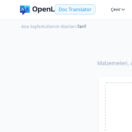
Doc Translator
Çevir
Ana Sayfa
›
Kullanım Alanları
›
Tarif
Malzemeleri, a