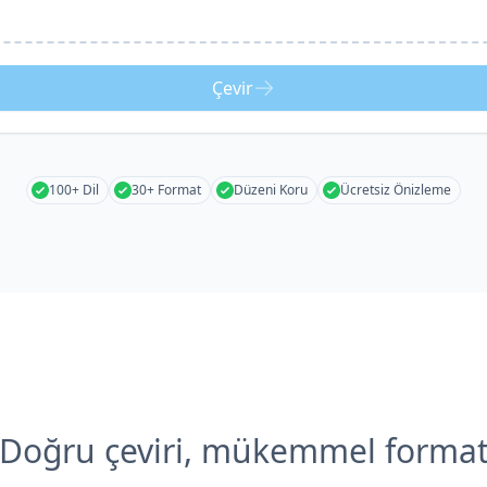
Çevir
100+ Dil
30+ Format
Düzeni Koru
Ücretsiz Önizleme
Doğru çeviri, mükemmel forma