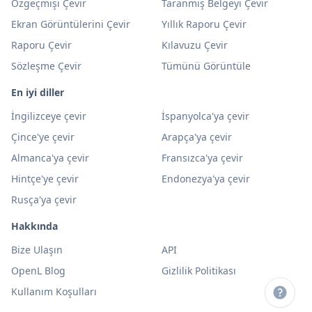
Özgeçmişi Çevir
Taranmış Belgeyi Çevir
Ekran Görüntülerini Çevir
Yıllık Raporu Çevir
Raporu Çevir
Kılavuzu Çevir
Sözleşme Çevir
Tümünü Görüntüle
En iyi diller
İngilizceye çevir
İspanyolca'ya çevir
Çince'ye çevir
Arapça'ya çevir
Almanca'ya çevir
Fransızca'ya çevir
Hintçe'ye çevir
Endonezya'ya çevir
Rusça'ya çevir
Hakkında
Bize Ulaşın
API
OpenL Blog
Gizlilik Politikası
Kullanım Koşulları