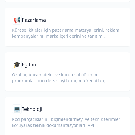
📢
Pazarlama
Küresel kitleler için pazarlama materyallerini, reklam
kampanyalarını, marka içeriklerini ve tanıtım
belgelerini çevirin.
🎓
Eğitim
Okullar, üniversiteler ve kurumsal öğrenim
programları için ders slaytlarını, müfredatları,
sınavları ve eğitim materyallerini çevirin.
💻
Teknoloji
Kod parçacıklarını, biçimlendirmeyi ve teknik terimleri
koruyarak teknik dokümantasyonları, API
referanslarını, teknik raporları ve geliştirici