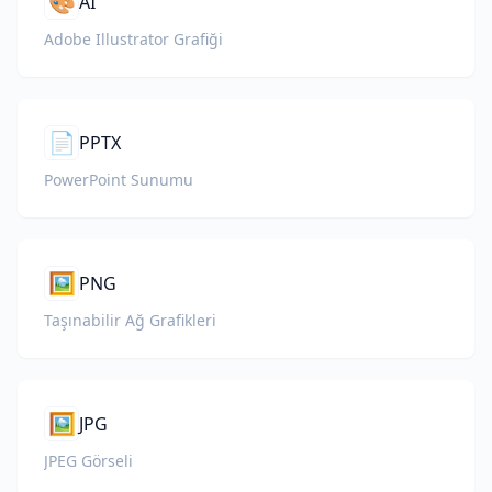
🎨
AI
Adobe Illustrator Grafiği
📄
PPTX
PowerPoint Sunumu
🖼️
PNG
Taşınabilir Ağ Grafikleri
🖼️
JPG
JPEG Görseli