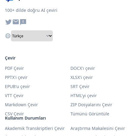
100+ dilde doğru AI çeviri
Çevir
PDF Çevir
DOCX'ı çevir
PPTX'i çevir
XLSX'i çevir
EPUB'u çevir
SRT Çevir
VTT Çevir
HTML'yi çevir
Markdown Çevir
ZIP Dosyalarını Çevir
CSV Çevir
Tümünü Görüntüle
Kullanım Durumları
Akademik Transkriptleri Çevir
Araştırma Makalesini Çevir