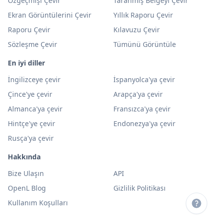
Özgeçmişi Çevir
Taranmış Belgeyi Çevir
Ekran Görüntülerini Çevir
Yıllık Raporu Çevir
Raporu Çevir
Kılavuzu Çevir
Sözleşme Çevir
Tümünü Görüntüle
En iyi diller
İngilizceye çevir
İspanyolca'ya çevir
Çince'ye çevir
Arapça'ya çevir
Almanca'ya çevir
Fransızca'ya çevir
Hintçe'ye çevir
Endonezya'ya çevir
Rusça'ya çevir
Hakkında
Bize Ulaşın
API
OpenL Blog
Gizlilik Politikası
Kullanım Koşulları