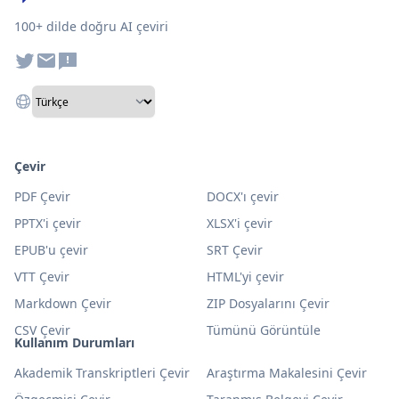
100+ dilde doğru AI çeviri
Çevir
PDF Çevir
DOCX'ı çevir
PPTX'i çevir
XLSX'i çevir
EPUB'u çevir
SRT Çevir
VTT Çevir
HTML'yi çevir
Markdown Çevir
ZIP Dosyalarını Çevir
CSV Çevir
Tümünü Görüntüle
Kullanım Durumları
Akademik Transkriptleri Çevir
Araştırma Makalesini Çevir