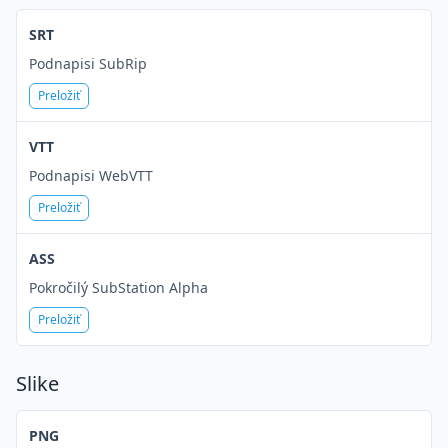
SRT
Podnapisi SubRip
Preložiť
VTT
Podnapisi WebVTT
Preložiť
ASS
Pokročilý SubStation Alpha
Preložiť
Slike
PNG