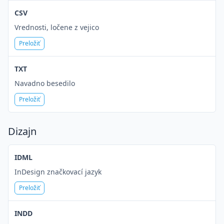
CSV
Vrednosti, ločene z vejico
Preložiť
TXT
Navadno besedilo
Preložiť
Dizajn
IDML
InDesign značkovací jazyk
Preložiť
INDD