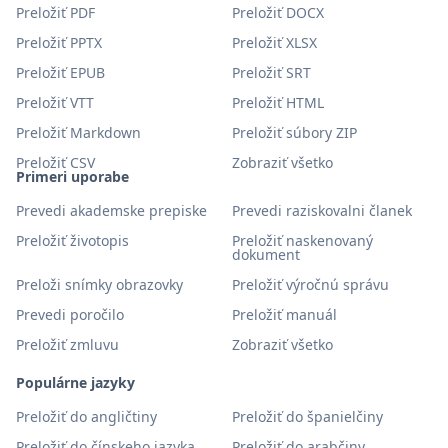
Preložiť PDF
Preložiť DOCX
Preložiť PPTX
Preložiť XLSX
Preložiť EPUB
Preložiť SRT
Preložiť VTT
Preložiť HTML
Preložiť Markdown
Preložiť súbory ZIP
Preložiť CSV
Zobraziť všetko
Primeri uporabe
Prevedi akademske prepiske
Prevedi raziskovalni članek
Preložiť životopis
Preložiť naskenovaný
dokument
Preloži snímky obrazovky
Preložiť výročnú správu
Prevedi poročilo
Preložiť manuál
Preložiť zmluvu
Zobraziť všetko
Populárne jazyky
Preložiť do angličtiny
Preložiť do španielčiny
Preložiť do čínskeho jazyka
Preložiť do arabčiny