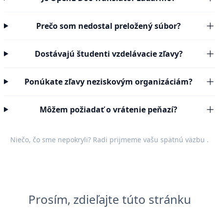
Prečo som nedostal preložený súbor?
Dostávajú študenti vzdelávacie zľavy?
Ponúkate zľavy neziskovým organizáciám?
Môžem požiadať o vrátenie peňazí?
Niečo, čo sme nepokryli? Radi prijmeme vašu
spätnú väzbu
.
Prosím, zdieľajte túto stránku