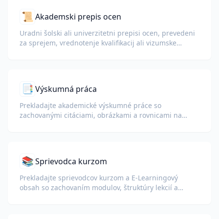
📜
Akademski prepis ocen
Uradni šolski ali univerzitetni prepisi ocen, prevedeni
za sprejem, vrednotenje kvalifikacij ali vizumske
pakete.
📑
Výskumná práca
Prekladajte akademické výskumné práce so
zachovanými citáciami, obrázkami a rovnicami na
recenzovanie alebo publikovanie.
📚
Sprievodca kurzom
Prekladajte sprievodcov kurzom a E-Learningový
obsah so zachovaním modulov, štruktúry lekcií a
detailov hodnotenia.