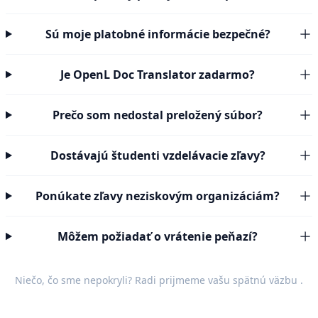
Sú moje platobné informácie bezpečné?
Je OpenL Doc Translator zadarmo?
Prečo som nedostal preložený súbor?
Dostávajú študenti vzdelávacie zľavy?
Ponúkate zľavy neziskovým organizáciám?
Môžem požiadať o vrátenie peňazí?
Niečo, čo sme nepokryli? Radi prijmeme vašu
spätnú väzbu
.