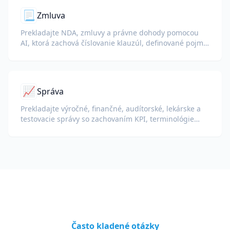
📃
Zmluva
Prekladajte NDA, zmluvy a právne dohody pomocou
AI, ktorá zachová číslovanie klauzúl, definované pojmy
a podpisové bloky.
📈
Správa
Prekladajte výročné, finančné, audítorské, lekárske a
testovacie správy so zachovaním KPI, terminológie
súladu, poznámok hodnotiteľov a dôkazných príloh.
Často kladené otázky