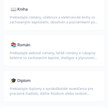
📖
Kniha
Prekladajte romány, učebnice a elektronické knihy so
zachovanými kapitolami, obsahom a poznámkami pod
čiarou.
📚
Román
Prekladajte webové romány, ľahké romány a rukopisy
beletrie so zachovaním kapitol, dialógov a plynulosti
čítania.
🎓
Diplom
Prekladajte diplomy a vysokoškolské osvedčenia pre
pracovné žiadosti, ďalšie štúdium alebo osobné
porozumenie.