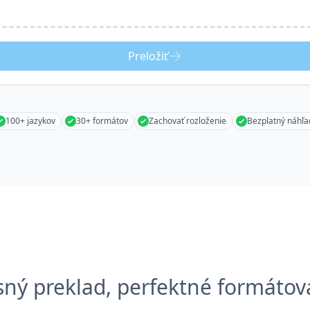
Preložiť
100+ jazykov
30+ formátov
Zachovať rozloženie
Bezplatný náhľa
sný preklad, perfektné formátov