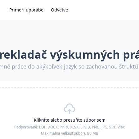
Primeri uporabe
Odvetve
rekladač výskumných pr
mné práce do akýkoľvek jazyk so zachovanou štruktú
Kliknite alebo presuňte súbor sem
Podporované:
PDF, DOCX, PPTX, XLSX, EPUB, PNG, JPG, SRT,
Viac
Maximálna veľkosť súboru 80 MB