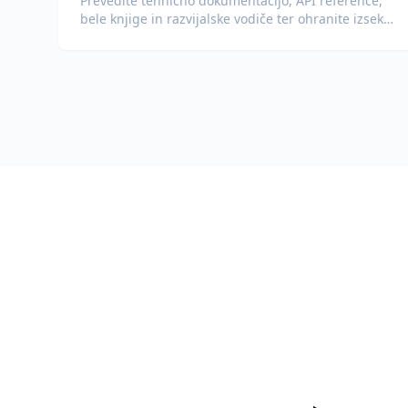
Prevedite tehnično dokumentacijo, API reference,
bele knjige in razvijalske vodiče ter ohranite izseke
kode, oblikovanje in tehnično terminologijo.