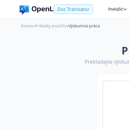
Doc Translator
Preložiť
Domov
›
Príklady použitia
›
Výskumná práca
P
Prekladajte výsku