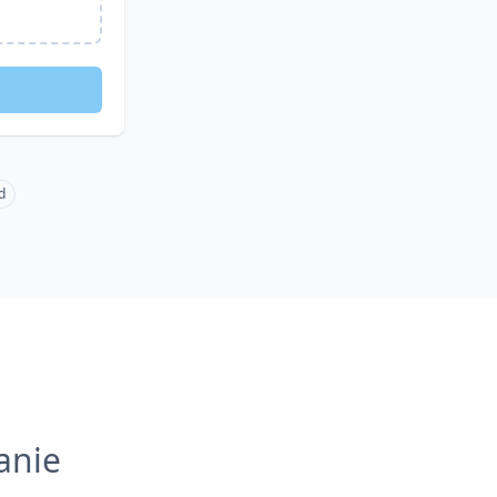
d
anie