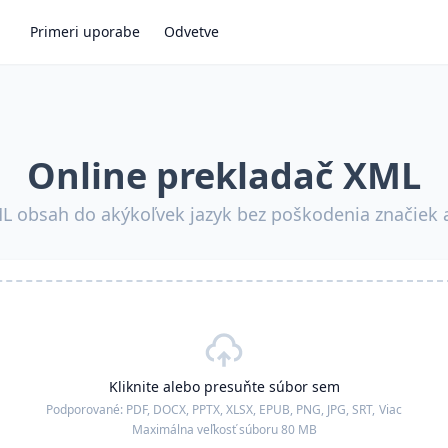
Primeri uporabe
Odvetve
Online prekladač XML
L obsah do akýkoľvek jazyk bez poškodenia značiek 
Kliknite alebo presuňte súbor sem
Podporované:
PDF, DOCX, PPTX, XLSX, EPUB, PNG, JPG, SRT,
Viac
Maximálna veľkosť súboru 80 MB