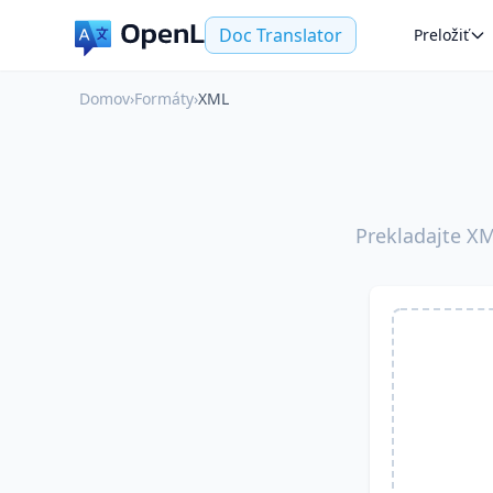
Doc Translator
Preložiť
Domov
›
Formáty
›
XML
Prekladajte XM