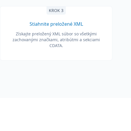
KROK 3
Stiahnite preložené XML
Získajte preložený XML súbor so všetkými
zachovanými značkami, atribútmi a sekciami
CDATA.