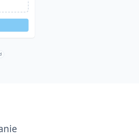
d
anie