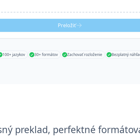
Preložiť
100+ jazykov
30+ formátov
Zachovať rozloženie
Bezplatný náhľa
sný preklad, perfektné formátov