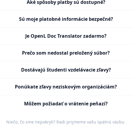
Aké spôsoby platby sú dostupné?
Sú moje platobné informácie bezpečné?
Je OpenL Doc Translator zadarmo?
Prečo som nedostal preložený súbor?
Dostávajú študenti vzdelávacie zľavy?
Ponúkate zľavy neziskovým organizáciám?
Môžem požiadať o vrátenie peňazí?
Niečo, čo sme nepokryli? Radi prijmeme vašu
spätnú väzbu
.