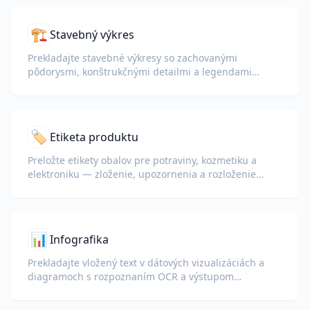
🏗️
Stavebný výkres
Prekladajte stavebné výkresy so zachovanými
pôdorysmi, konštrukčnými detailmi a legendami
materiálov.
🏷️
Etiketa produktu
Preložte etikety obalov pre potraviny, kozmetiku a
elektroniku — zloženie, upozornenia a rozloženie
zostávajú pripravené na tlač.
📊
Infografika
Prekladajte vložený text v dátových vizualizáciách a
diagramoch s rozpoznaním OCR a výstupom
zachovávajúcim rozloženie.