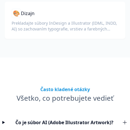
🎨
Dizajn
Prekladajte súbory InDesign a Illustrator (IDML, INDD,
AI) so zachovaním typografie, vrstiev a farebných
profilov pre dizajnérov a tímov značky.
Často kladené otázky
Všetko, co potrebujete vedieť
Čo je súbor AI (Adobe Illustrator Artwork)?