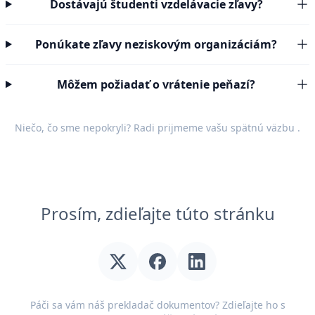
Dostávajú študenti vzdelávacie zľavy?
Ponúkate zľavy neziskovým organizáciám?
Môžem požiadať o vrátenie peňazí?
Niečo, čo sme nepokryli? Radi prijmeme vašu
spätnú väzbu
.
Prosím, zdieľajte túto stránku
Páči sa vám náš prekladač dokumentov? Zdieľajte ho s