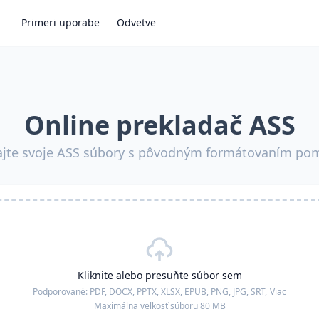
Primeri uporabe
Odvetve
Online prekladač ASS
ajte svoje ASS súbory s pôvodným formátovaním po
Kliknite alebo presuňte súbor sem
Podporované:
PDF, DOCX, PPTX, XLSX, EPUB, PNG, JPG, SRT,
Viac
Maximálna veľkosť súboru 80 MB