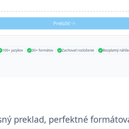
Preložiť
100+ jazykov
30+ formátov
Zachovať rozloženie
Bezplatný náhľa
sný preklad, perfektné formátov