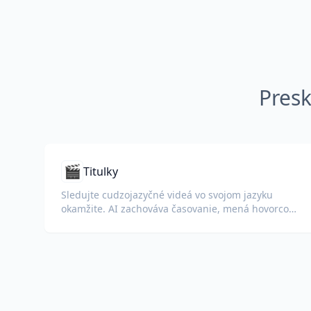
Presk
🎬
Titulky
Sledujte cudzojazyčné videá vo svojom jazyku
okamžite. AI zachováva časovanie, mená hovorcov
a formátovanie.