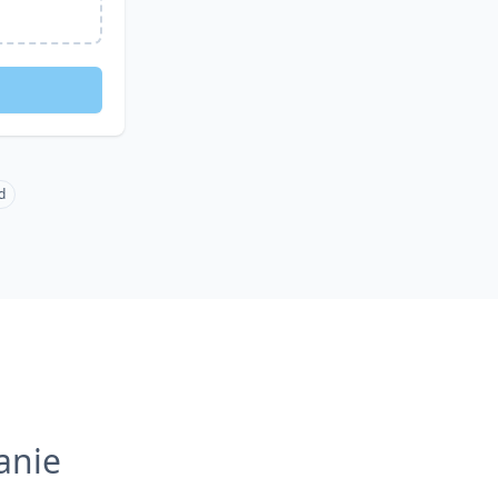
d
anie