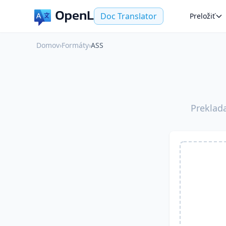
Doc Translator
Preložiť
Domov
›
Formáty
›
ASS
Preklad