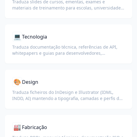
Traduza slides de cursos, ementas, exames e
materiais de treinamento para escolas, universidades
e programas de aprendizagem corporativa.
💻
Tecnologia
Traduza documentação técnica, referências de API,
whitepapers e guias para desenvolvedores,
preservando trechos de código, formatação e
terminologia técnica.
🎨
Design
Traduza ficheiros do InDesign e Illustrator (IDML,
INDD, AI) mantendo a tipografia, camadas e perfis de
cor intactos para designers e equipas de marca.
🏭
Fabricação