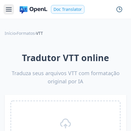
Doc Translator
Início
›
Formatos
›
VTT
Tradutor VTT online
Traduza seus arquivos VTT com formatação
original por IA