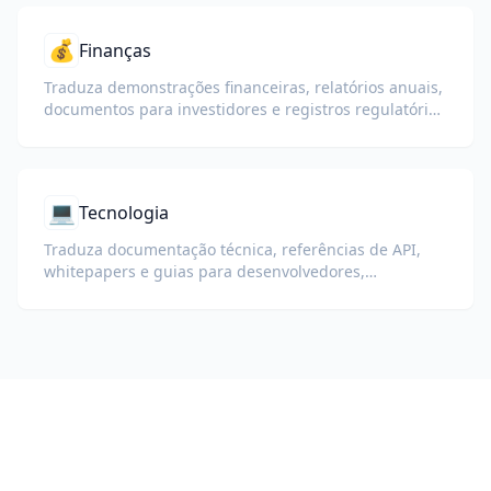
💰
Finanças
Traduza demonstrações financeiras, relatórios anuais,
documentos para investidores e registros regulatórios
preservando números, tabelas e formatação de
conformidade.
💻
Tecnologia
Traduza documentação técnica, referências de API,
whitepapers e guias para desenvolvedores,
preservando trechos de código, formatação e
terminologia técnica.