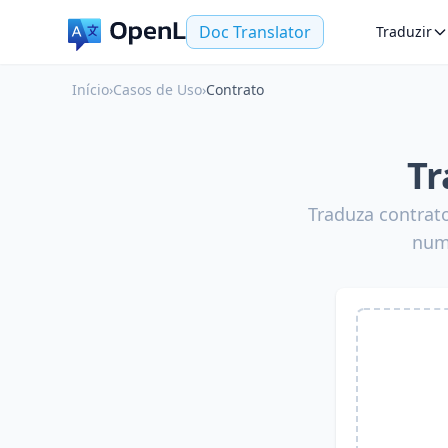
Doc Translator
Traduzir
Início
›
Casos de Uso
›
Contrato
Tr
Traduza contrat
nume