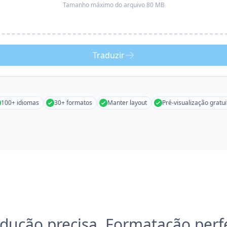
Tamanho máximo do arquivo 80 MB
Traduzir
100+ idiomas
30+ formatos
Manter layout
Pré-visualização gratui
dução precisa, Formatação perf