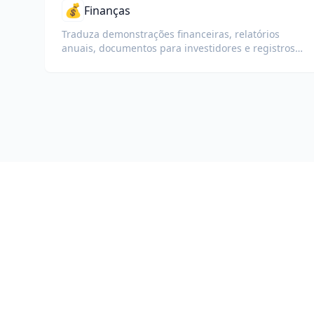
💰
Finanças
Traduza demonstrações financeiras, relatórios
anuais, documentos para investidores e registros
regulatórios preservando números, tabelas e
formatação de conformidade.