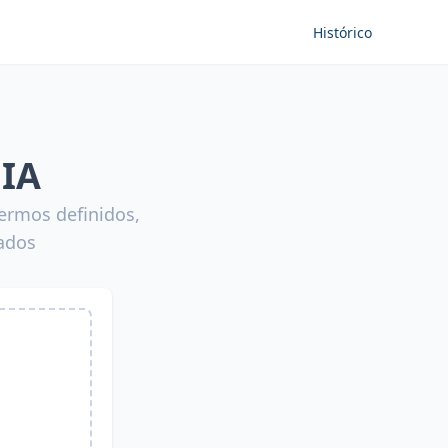
Histórico
 IA
ermos definidos,
vados