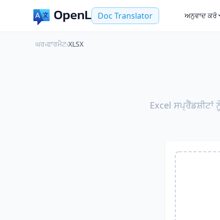
Doc Translator
ਅਨੁਵਾਦ ਕਰੋ
ਘਰ
›
ਫਾਰਮੈਟ
›
XLSX
Excel ਸਪ੍ਰੈੱਡਸ਼ੀਟਾਂ 