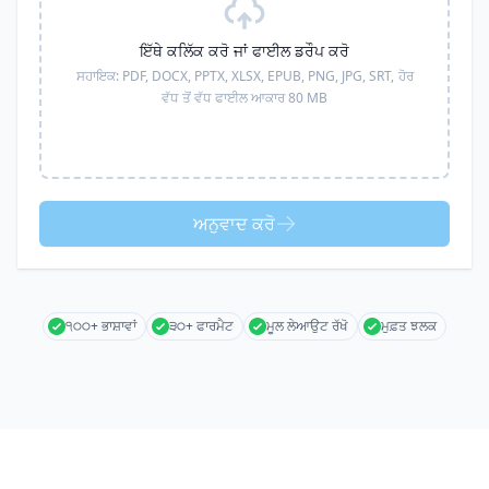
ਇੱਥੇ ਕਲਿੱਕ ਕਰੋ ਜਾਂ ਫਾਈਲ ਡਰੌਪ ਕਰੋ
ਸਹਾਇਕ:
PDF, DOCX, PPTX, XLSX, EPUB, PNG, JPG, SRT,
ਹੋਰ
ਵੱਧ ਤੋਂ ਵੱਧ ਫਾਈਲ ਆਕਾਰ 80 MB
ਅਨੁਵਾਦ ਕਰੋ
੧੦੦+ ਭਾਸ਼ਾਵਾਂ
੩੦+ ਫਾਰਮੈਟ
ਮੂਲ ਲੇਆਉਟ ਰੱਖੋ
ਮੁਫ਼ਤ ਝਲਕ