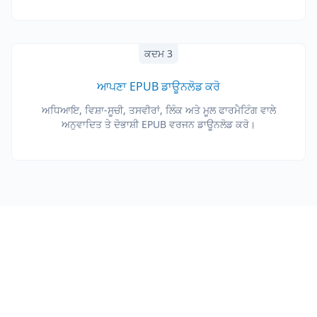
ਕਦਮ 3
ਆਪਣਾ EPUB ਡਾਊਨਲੋਡ ਕਰੋ
ਅਧਿਆਇ, ਵਿਸ਼ਾ-ਸੂਚੀ, ਤਸਵੀਰਾਂ, ਲਿੰਕ ਅਤੇ ਮੂਲ ਫਾਰਮੈਟਿੰਗ ਵਾਲੇ
ਅਨੁਵਾਦਿਤ ਤੇ ਦੋਭਾਸ਼ੀ EPUB ਵਰਜਨ ਡਾਊਨਲੋਡ ਕਰੋ।