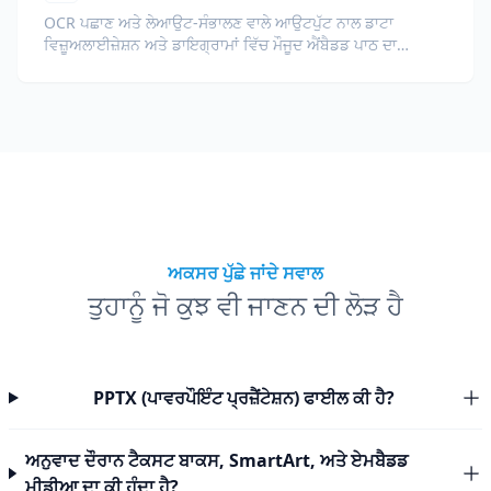
OCR ਪਛਾਣ ਅਤੇ ਲੇਆਉਟ-ਸੰਭਾਲਣ ਵਾਲੇ ਆਉਟਪੁੱਟ ਨਾਲ ਡਾਟਾ
ਵਿਜ਼ੂਅਲਾਈਜ਼ੇਸ਼ਨ ਅਤੇ ਡਾਇਗ੍ਰਾਮਾਂ ਵਿੱਚ ਮੌਜੂਦ ਐਂਬੈਡਡ ਪਾਠ ਦਾ
ਅਨੁਵਾਦ ਕਰੋ।
ਅਕਸਰ ਪੁੱਛੇ ਜਾਂਦੇ ਸਵਾਲ
ਤੁਹਾਨੂੰ ਜੋ ਕੁਝ ਵੀ ਜਾਣਨ ਦੀ ਲੋੜ ਹੈ
PPTX (ਪਾਵਰਪੌਇੰਟ ਪ੍ਰਜ਼ੈਂਟੇਸ਼ਨ) ਫਾਈਲ ਕੀ ਹੈ?
ਅਨੁਵਾਦ ਦੌਰਾਨ ਟੈਕਸਟ ਬਾਕਸ, SmartArt, ਅਤੇ ਏਮਬੈਡਡ
ਮੀਡੀਆ ਦਾ ਕੀ ਹੁੰਦਾ ਹੈ?