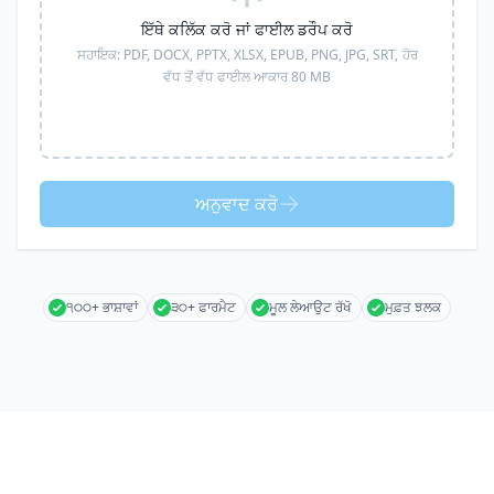
ਇੱਥੇ ਕਲਿੱਕ ਕਰੋ ਜਾਂ ਫਾਈਲ ਡਰੌਪ ਕਰੋ
ਸਹਾਇਕ:
PDF, DOCX, PPTX, XLSX, EPUB, PNG, JPG, SRT,
ਹੋਰ
ਵੱਧ ਤੋਂ ਵੱਧ ਫਾਈਲ ਆਕਾਰ 80 MB
ਅਨੁਵਾਦ ਕਰੋ
੧੦੦+ ਭਾਸ਼ਾਵਾਂ
੩੦+ ਫਾਰਮੈਟ
ਮੂਲ ਲੇਆਉਟ ਰੱਖੋ
ਮੁਫ਼ਤ ਝਲਕ