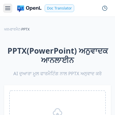
Doc Translator
ਘਰ
›
ਫਾਰਮੈਟ
›
PPTX
PPTX(PowerPoint) ਅਨੁਵਾਦਕ
ਆਨਲਾਈਨ
AI ਦੁਆਰਾ ਮੂਲ ਫਾਰਮੈਟਿੰਗ ਨਾਲ PPTX ਅਨੁਵਾਦ ਕਰੋ