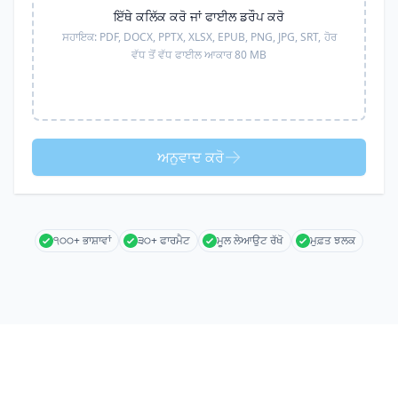
ਇੱਥੇ ਕਲਿੱਕ ਕਰੋ ਜਾਂ ਫਾਈਲ ਡਰੌਪ ਕਰੋ
ਸਹਾਇਕ:
PDF, DOCX, PPTX, XLSX, EPUB, PNG, JPG, SRT,
ਹੋਰ
ਵੱਧ ਤੋਂ ਵੱਧ ਫਾਈਲ ਆਕਾਰ 80 MB
ਅਨੁਵਾਦ ਕਰੋ
੧੦੦+ ਭਾਸ਼ਾਵਾਂ
੩੦+ ਫਾਰਮੈਟ
ਮੂਲ ਲੇਆਉਟ ਰੱਖੋ
ਮੁਫ਼ਤ ਝਲਕ