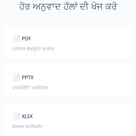
ਹੋਰ ਅਨੁਵਾਦ ਹੱਲਾਂ ਦੀ ਖੋਜ ਕਰੋ
📄
PDF
ਪੋਰਟੇਬਲ ਡੌਕਯੂਮੈਂਟ ਫਾਰਮੈਟ
📄
PPTX
ਪਾਵਰਪੌਇੰਟ ਪ੍ਰਜ਼ੈਂਟੇਸ਼ਨ
📄
XLSX
ਐਕਸਲ ਸਪ੍ਰੈੱਡਸ਼ੀਟ