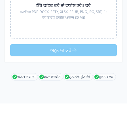
ਇੱਥੇ ਕਲਿੱਕ ਕਰੋ ਜਾਂ ਫਾਈਲ ਡਰੌਪ ਕਰੋ
ਸਹਾਇਕ:
PDF, DOCX, PPTX, XLSX, EPUB, PNG, JPG, SRT,
ਹੋਰ
ਵੱਧ ਤੋਂ ਵੱਧ ਫਾਈਲ ਆਕਾਰ 80 MB
ਅਨੁਵਾਦ ਕਰੋ
੧੦੦+ ਭਾਸ਼ਾਵਾਂ
੩੦+ ਫਾਰਮੈਟ
ਮੂਲ ਲੇਆਉਟ ਰੱਖੋ
ਮੁਫ਼ਤ ਝਲਕ