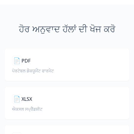
ਹੋਰ ਅਨੁਵਾਦ ਹੱਲਾਂ ਦੀ ਖੋਜ ਕਰੋ
📄
PDF
ਪੋਰਟੇਬਲ ਡੌਕਯੂਮੈਂਟ ਫਾਰਮੈਟ
📄
XLSX
ਐਕਸਲ ਸਪ੍ਰੈੱਡਸ਼ੀਟ