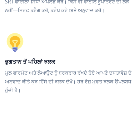
SRT ਫਾਈਲਾਂ ਸਿੱਧਾ ਅੱਪਲੋਡ ਕਰੋ। ਕਿਸੇ ਵੀ ਫਾਈਲ ਰੂਪਾਂਤਰਣ ਦੀ ਲੋੜ
ਨਹੀਂ—ਸਿਰਫ਼ ਡਰੈਗ ਕਰੋ, ਡਰੌਪ ਕਰੋ ਅਤੇ ਅਨੁਵਾਦ ਕਰੋ।
ਭੁਗਤਾਨ ਤੋਂ ਪਹਿਲਾਂ ਝਲਕ
ਮੂਲ ਫਾਰਮੈਟ ਅਤੇ ਲੇਆਉਟ ਨੂੰ ਬਰਕਰਾਰ ਰੱਖਦੇ ਹੋਏ ਆਪਣੇ ਦਸਤਾਵੇਜ਼ ਦੇ
ਅਨੁਵਾਦ ਕੀਤੇ ਕੁਝ ਹਿੱਸੇ ਦੀ ਝਲਕ ਦੇਖੋ। ਹਰ ਰੋਜ਼ ਮੁਫ਼ਤ ਝਲਕ ਉਪਲਬਧ
ਹੁੰਦੀ ਹੈ।