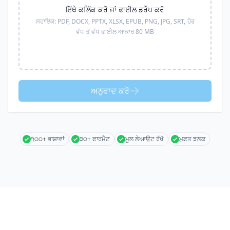
ਇੱਥੇ ਕਲਿੱਕ ਕਰੋ ਜਾਂ ਫਾਈਲ ਡਰੌਪ ਕਰੋ
ਸਹਾਇਕ:
PDF, DOCX, PPTX, XLSX, EPUB, PNG, JPG, SRT,
ਹੋਰ
ਵੱਧ ਤੋਂ ਵੱਧ ਫਾਈਲ ਆਕਾਰ 80 MB
ਅਨੁਵਾਦ ਕਰੋ
੧੦੦+ ਭਾਸ਼ਾਵਾਂ
੩੦+ ਫਾਰਮੈਟ
ਮੂਲ ਲੇਆਉਟ ਰੱਖੋ
ਮੁਫ਼ਤ ਝਲਕ