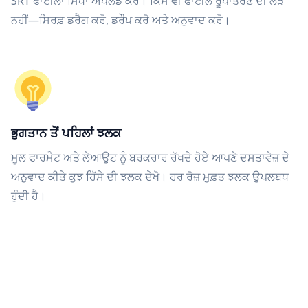
SRT ਫਾਈਲਾਂ ਸਿੱਧਾ ਅੱਪਲੋਡ ਕਰੋ। ਕਿਸੇ ਵੀ ਫਾਈਲ ਰੂਪਾਂਤਰਣ ਦੀ ਲੋੜ
ਨਹੀਂ—ਸਿਰਫ਼ ਡਰੈਗ ਕਰੋ, ਡਰੌਪ ਕਰੋ ਅਤੇ ਅਨੁਵਾਦ ਕਰੋ।
ਭੁਗਤਾਨ ਤੋਂ ਪਹਿਲਾਂ ਝਲਕ
ਮੂਲ ਫਾਰਮੈਟ ਅਤੇ ਲੇਆਉਟ ਨੂੰ ਬਰਕਰਾਰ ਰੱਖਦੇ ਹੋਏ ਆਪਣੇ ਦਸਤਾਵੇਜ਼ ਦੇ
ਅਨੁਵਾਦ ਕੀਤੇ ਕੁਝ ਹਿੱਸੇ ਦੀ ਝਲਕ ਦੇਖੋ। ਹਰ ਰੋਜ਼ ਮੁਫ਼ਤ ਝਲਕ ਉਪਲਬਧ
ਹੁੰਦੀ ਹੈ।