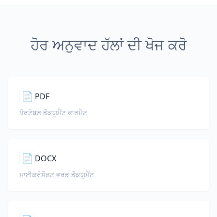
ਹੋਰ ਅਨੁਵਾਦ ਹੱਲਾਂ ਦੀ ਖੋਜ ਕਰੋ
📄
PDF
ਪੋਰਟੇਬਲ ਡੌਕਯੂਮੈਂਟ ਫਾਰਮੈਟ
📄
DOCX
ਮਾਈਕਰੋਸੌਫਟ ਵਰਡ ਡੌਕਯੂਮੈਂਟ