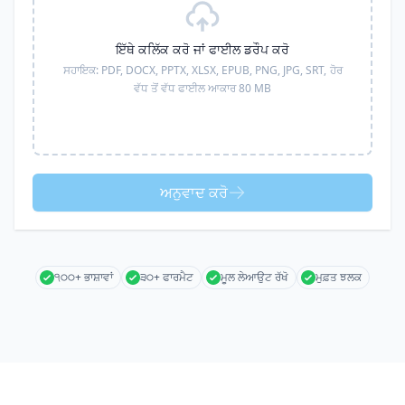
ਇੱਥੇ ਕਲਿੱਕ ਕਰੋ ਜਾਂ ਫਾਈਲ ਡਰੌਪ ਕਰੋ
ਸਹਾਇਕ:
PDF, DOCX, PPTX, XLSX, EPUB, PNG, JPG, SRT,
ਹੋਰ
ਵੱਧ ਤੋਂ ਵੱਧ ਫਾਈਲ ਆਕਾਰ 80 MB
ਅਨੁਵਾਦ ਕਰੋ
੧੦੦+ ਭਾਸ਼ਾਵਾਂ
੩੦+ ਫਾਰਮੈਟ
ਮੂਲ ਲੇਆਉਟ ਰੱਖੋ
ਮੁਫ਼ਤ ਝਲਕ