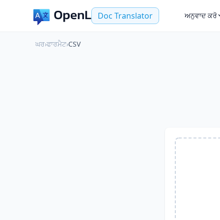
Doc Translator
ਅਨੁਵਾਦ ਕਰੋ
ਘਰ
›
ਫਾਰਮੈਟ
›
CSV