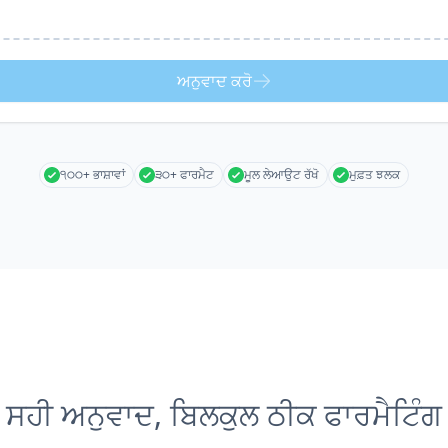
ਅਨੁਵਾਦ ਕਰੋ
੧੦੦+ ਭਾਸ਼ਾਵਾਂ
੩੦+ ਫਾਰਮੈਟ
ਮੂਲ ਲੇਆਉਟ ਰੱਖੋ
ਮੁਫ਼ਤ ਝਲਕ
ਸਹੀ ਅਨੁਵਾਦ, ਬਿਲਕੁਲ ਠੀਕ ਫਾਰਮੈਟਿੰਗ