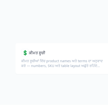
💲
ਕੀਮਤ ਸੂਚੀ
ਕੀਮਤ ਸੂਚੀਆਂ ਵਿੱਚ product names ਅਤੇ terms ਦਾ ਅਨੁਵਾਦ
ਕਰੋ — numbers, SKU ਅਤੇ table layout ਅਛੁੱਤੇ ਰਹਿੰਦੇ
ਹਨ।