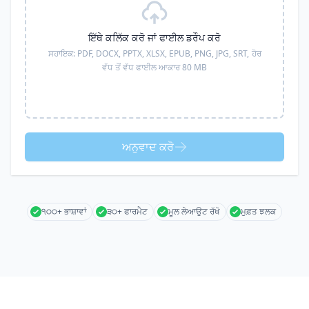
ਇੱਥੇ ਕਲਿੱਕ ਕਰੋ ਜਾਂ ਫਾਈਲ ਡਰੌਪ ਕਰੋ
ਸਹਾਇਕ:
PDF, DOCX, PPTX, XLSX, EPUB, PNG, JPG, SRT,
ਹੋਰ
ਵੱਧ ਤੋਂ ਵੱਧ ਫਾਈਲ ਆਕਾਰ 80 MB
ਅਨੁਵਾਦ ਕਰੋ
੧੦੦+ ਭਾਸ਼ਾਵਾਂ
੩੦+ ਫਾਰਮੈਟ
ਮੂਲ ਲੇਆਉਟ ਰੱਖੋ
ਮੁਫ਼ਤ ਝਲਕ