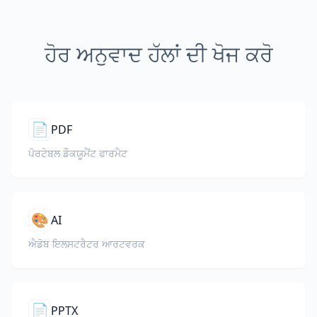
ਹੋਰ ਅਨੁਵਾਦ ਹੱਲਾਂ ਦੀ ਖੋਜ ਕਰੋ
📄
PDF
ਪੋਰਟੇਬਲ ਡੌਕਯੂਮੈਂਟ ਫਾਰਮੈਟ
🎨
AI
ਐਡੋਬ ਇਲਸਟਰੈਟਰ ਆਰਟਵਰਕ
📄
PPTX