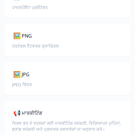
ਪਾਵਰਪੌਇੰਟ ਪ੍ਰਜ਼ੈਂਟੇਸ਼ਨ
🖼️
PNG
ਪੋਰਟੇਬਲ ਨੈੱਟਵਰਕ ਗ੍ਰਾਫਿਕਸ
🖼️
JPG
JPEG ਚਿੱਤਰ
📢
ਮਾਰਕੀਟਿੰਗ
ਵਿਸ਼ਵ ਭਰ ਦੇ ਦਰਸ਼ਕਾਂ ਲਈ ਮਾਰਕੀਟਿੰਗ ਸਮੱਗਰੀ, ਵਿਗਿਆਪਨ ਮੁਹਿੰਮਾਂ,
ਬ੍ਰਾਂਡ ਸਮੱਗਰੀ ਅਤੇ ਪ੍ਰਚਾਰਕ ਦਸਤਾਵੇਜ਼ਾਂ ਦਾ ਅਨੁਵਾਦ ਕਰੋ।