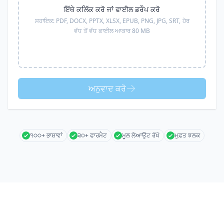
ਇੱਥੇ ਕਲਿੱਕ ਕਰੋ ਜਾਂ ਫਾਈਲ ਡਰੌਪ ਕਰੋ
ਸਹਾਇਕ:
PDF, DOCX, PPTX, XLSX, EPUB, PNG, JPG, SRT,
ਹੋਰ
ਵੱਧ ਤੋਂ ਵੱਧ ਫਾਈਲ ਆਕਾਰ 80 MB
ਅਨੁਵਾਦ ਕਰੋ
੧੦੦+ ਭਾਸ਼ਾਵਾਂ
੩੦+ ਫਾਰਮੈਟ
ਮੂਲ ਲੇਆਉਟ ਰੱਖੋ
ਮੁਫ਼ਤ ਝਲਕ