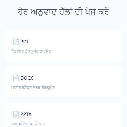
ਹੋਰ ਅਨੁਵਾਦ ਹੱਲਾਂ ਦੀ ਖੋਜ ਕਰੋ
📄
PDF
ਪੋਰਟੇਬਲ ਡੌਕਯੂਮੈਂਟ ਫਾਰਮੈਟ
📄
DOCX
ਮਾਈਕਰੋਸੌਫਟ ਵਰਡ ਡੌਕਯੂਮੈਂਟ
📄
PPTX
ਪਾਵਰਪੌਇੰਟ ਪ੍ਰਜ਼ੈਂਟੇਸ਼ਨ