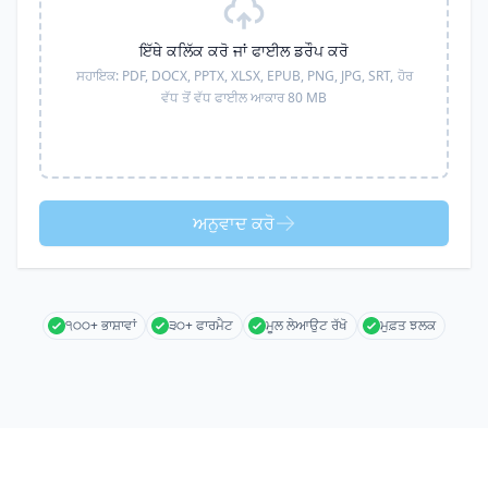
ਇੱਥੇ ਕਲਿੱਕ ਕਰੋ ਜਾਂ ਫਾਈਲ ਡਰੌਪ ਕਰੋ
ਸਹਾਇਕ:
PDF, DOCX, PPTX, XLSX, EPUB, PNG, JPG, SRT,
ਹੋਰ
ਵੱਧ ਤੋਂ ਵੱਧ ਫਾਈਲ ਆਕਾਰ 80 MB
ਅਨੁਵਾਦ ਕਰੋ
੧੦੦+ ਭਾਸ਼ਾਵਾਂ
੩੦+ ਫਾਰਮੈਟ
ਮੂਲ ਲੇਆਉਟ ਰੱਖੋ
ਮੁਫ਼ਤ ਝਲਕ