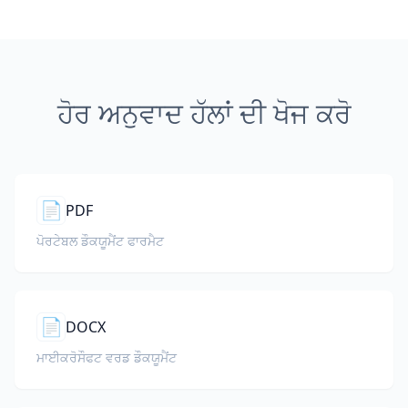
ਹੋਰ ਅਨੁਵਾਦ ਹੱਲਾਂ ਦੀ ਖੋਜ ਕਰੋ
📄
PDF
ਪੋਰਟੇਬਲ ਡੌਕਯੂਮੈਂਟ ਫਾਰਮੈਟ
📄
DOCX
ਮਾਈਕਰੋਸੌਫਟ ਵਰਡ ਡੌਕਯੂਮੈਂਟ